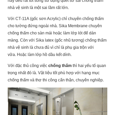
này đều rất tốt song sử dụng quét sơ sài chống thấm
nhà vệ sinh là một sai lầm rất lớn.
Với CT-11A (gốc sơn Acrylic) chỉ chuyên chống thấm
cho tường đứng ngoài nhà. Sika Membrane chuyên
chống thấm cho sàn mái hoặc làm lớp lót để dán
màng. Còn với Sika latex (gốc nhũ tương) chống thấm
nhà vệ sinh là chưa đủ vì chỉ là phụ gia trộn với
vữa.
Hoặc làm lớp hồ dầu kết dính.
Với đặc thủ công việc
chống thấm
thì hai yếu tố quan
trọng nhất đó là. Vật liệu tốt phù hợp với hạng mục
chống thấm và thợ thi công cẩn thận, chuyên nghiệp.