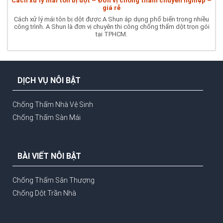
Cách xử lý mái tôn bị dột – Đơn vị chống thấm chuyên nghiệp –
giá rẻ
Cách xử lý mái tôn bị dột được A Shun áp dụng phổ biến trong nhiều
công trình. A Shun là đơn vị chuyên thi công chống thấm dột trọn gói
tại TPHCM.
DỊCH VỤ NỖI BẬT
Chống Thấm Nhà Vệ Sinh
Chống Thấm Sàn Mái
BÀI VIẾT NỖI BẬT
Chống Thấm Sân Thượng
Chống Dột Trần Nhà