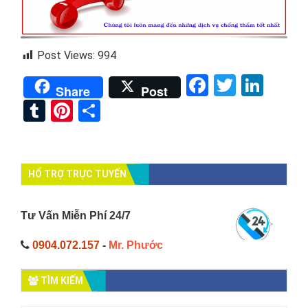
Post Views:
994
Facebook
Twitter
Link
Share
Post
Tumblr
Pinterest
Share
HỔ TRỢ TRỰC TUYẾN
Tư Vấn Miễn Phí 24/7
0904.072.157
-
Mr. Phước
TÌM KIẾM