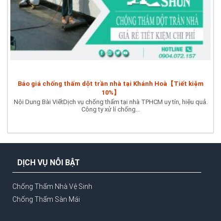
Báo giá chống thấm dột trần nhà tại Khánh Hoà【Tiết kiệm
10%】
Nội Dung Bài ViếtDịch vụ chống thấm tại nhà TPHCM uy tín, hiệu quả.
Công ty xử lí chống...
DỊCH VỤ NỖI BẬT
Chống Thấm Nhà Vệ Sinh
Chống Thấm Sàn Mái