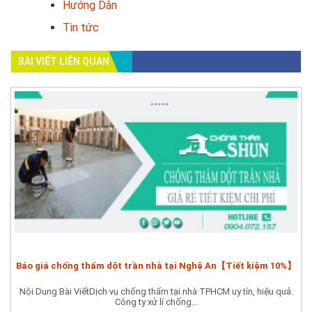
Hướng Dẫn
Tin tức
BÀI VIẾT LIÊN QUAN
Báo giá chống thấm dột trần nhà tại Nghệ An【Tiết kiệm 10%】
Nội Dung Bài ViếtDịch vụ chống thấm tại nhà TPHCM uy tín, hiệu quả.
Công ty xử lí chống...