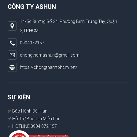
CÔNG TY ASHUN
14/5c Đường Số 24, Phường Bình Trưng Tây, Quận
2,TP.HCM
0904072157
chongthamashun@gmail.com
https://chongthamtphcm.net/
SỰ KIỆN
✅ Bảo Hành Dài Hạn
✅ Hỗ Trợ Báo Giá Miễn Phí
✅ HOTLINE 0904.072.157