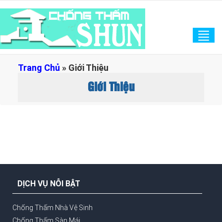
Tog
navi
Trang Chủ
»
Giới Thiệu
Giới Thiệu
DỊCH VỤ NỖI BẬT
Chống Thấm Nhà Vệ Sinh
Chống Thấm Sàn Mái