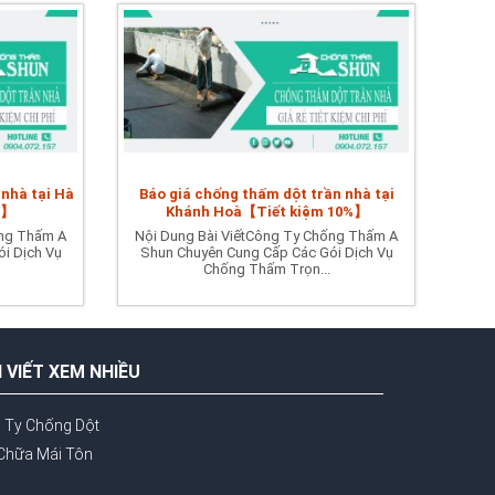
 nhà tại Hà
Báo giá chống thấm dột trần nhà tại
%】
Khánh Hoà【Tiết kiệm 10%】
ống Thấm A
Nội Dung Bài ViếtCông Ty Chống Thấm A
i Dịch Vụ
Shun Chuyên Cung Cấp Các Gói Dịch Vụ
Chống Thấm Trọn...
I VIẾT XEM NHIỀU
 Ty Chống Dột
Chữa Mái Tôn