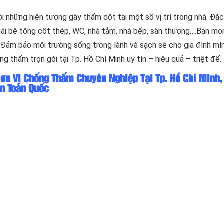
i những hiện tượng gây thấm dột tại một số vị trí trong nhà. Đặc 
n mái bê tông cốt thép, WC, nhà tắm, nhà bếp, sân thượng….Bạn m
 Đảm bảo môi trường sống trong lành và sạch sẽ cho gia đình mì
g thấm trọn gói tại Tp. Hồ Chí Minh uy tín – hiệu quả – triệt để.
n Vị Chống Thấm Chuyên Nghiệp Tại Tp. Hồ Chí Minh,
ên Toàn Quốc