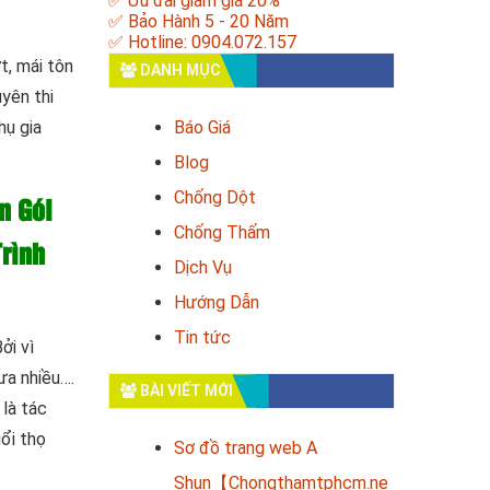
✅ Ưu đãi giảm giá 20%
✅ Bảo Hành 5 - 20 Năm
✅ Hotline: 0904.072.157
t, mái tôn
DANH MỤC
uyên thi
hụ gia
Báo Giá
Blog
Chống Dột
n Gói
Chống Thấm
rình
Dịch Vụ
Hướng Dẫn
Tin tức
ởi vì
ưa nhiều….
BÀI VIẾT MỚI
 là tác
ổi thọ
Sơ đồ trang web A
Shun【Chongthamtphcm.ne