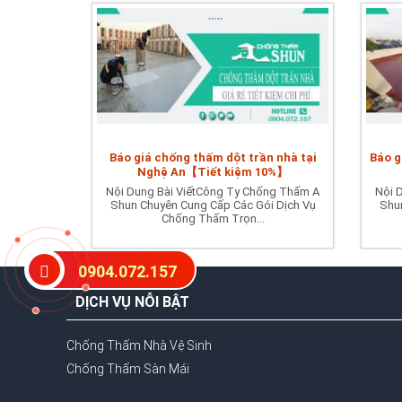
Báo giá chống thấm dột trần nhà tại
Báo g
Nghệ An【Tiết kiệm 10%】
Nội Dung Bài ViếtCông Ty Chống Thấm A
Nội 
Shun Chuyên Cung Cấp Các Gói Dịch Vụ
Shun
Chống Thấm Trọn...
0904.072.157
DỊCH VỤ NỖI BẬT
Chống Thấm Nhà Vệ Sinh
Chống Thấm Sàn Mái