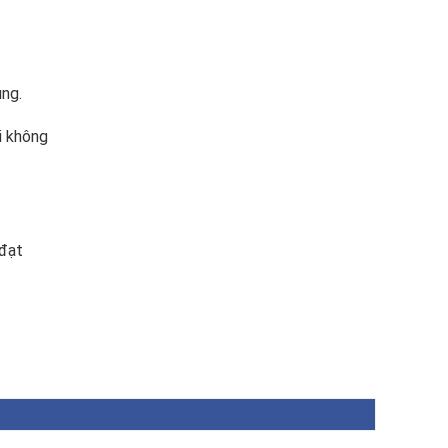
ụng.
i không
 đạt