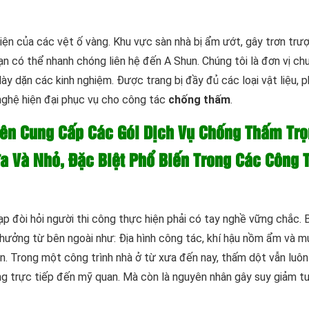
iện của các vệt ố vàng. Khu vực sàn nhà bị ẩm ướt, gây trơn trượ
Bạn có thể nhanh chóng liên hệ đến A Shun. Chúng tôi là đơn vị ch
dày dặn các kinh nghiệm. Được trang bị đầy đủ các loại vật liệu, p
ghệ hiện đại phục vụ cho công tác
chống thấm
.
ên Cung Cấp Các Gói Dịch Vụ Chống Thấm Trọ
a Và Nhỏ, Đặc Biệt Phổ Biến Trong Các Công T
 đòi hỏi người thi công thực hiện phải có tay nghề vững chắc. B
hưởng từ bên ngoài như: Địa hình công tác, khí hậu nồm ẩm và m
n. Trong một công trình nhà ở từ xưa đến nay, thấm dột vẫn luôn
g trực tiếp đến mỹ quan. Mà còn là nguyên nhân gây suy giảm tu