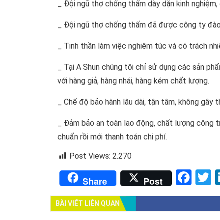
_ Đội ngũ thợ chống thấm dày dặn kinh nghiệm, 
_ Đội ngũ thợ chống thấm đã được công ty đào 
_ Tinh thần làm việc nghiêm túc và có trách nh
_ Tại A Shun chúng tôi chỉ sử dụng các sản ph
với hàng giả, hàng nhái, hàng kém chất lượng.
_ Chế độ bảo hành lâu dài, tận tâm, không gây t
_ Đảm bảo an toàn lao động, chất lượng công t
chuẩn rồi mới thanh toán chi phí.
Post Views:
2.270
Fac
T
Share
Post
BÀI VIẾT LIÊN QUAN