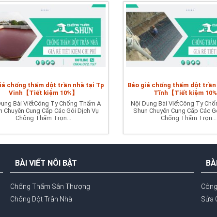
iá chống thấm dột trần nhà tại Tp
Báo giá chống thấm dột trần
Vinh【Tiết kiệm 10%】
Tĩnh【Tiết kiệm 10
Dung Bài ViếtCông Ty Chống Thấm A
Nội Dung Bài ViếtCông Ty Ch
 Chuyên Cung Cấp Các Gói Dịch Vụ
Shun Chuyên Cung Cấp Các Gó
Chống Thấm Trọn...
Chống Thấm Trọn...
BÀI VIẾT NỖI BẬT
BÀ
Chống Thấm Sân Thượng
Công
Chống Dột Trần Nhà
Sửa 