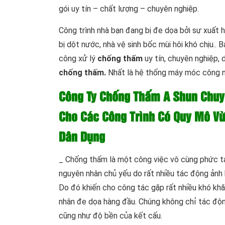
gói uy tín – chất lượng – chuyên nghiệp.
Công trình nhà bạn đang bị đe dọa bởi sự xuất h
bị dột nước, nhà vệ sinh bốc mùi hôi khó chịu.. 
công xử lý
chống thấm
uy tín, chuyên nghiệp, 
chống thấm.
Nhất là hệ thống máy móc công n
Công Ty Chống Thấm A Shun Chuy
Cho Các Công Trình Có Quy Mô Vừ
Dân Dụng
_ Chống thấm là một công việc vô cùng phức tạp
nguyên nhân chủ yếu do rất nhiều tác động ảnh 
Do đó khiến cho công tác gặp rất nhiều khó khă
nhân đe dọa hàng đầu. Chúng không chỉ tác độn
cũng như độ bền của kết cấu.