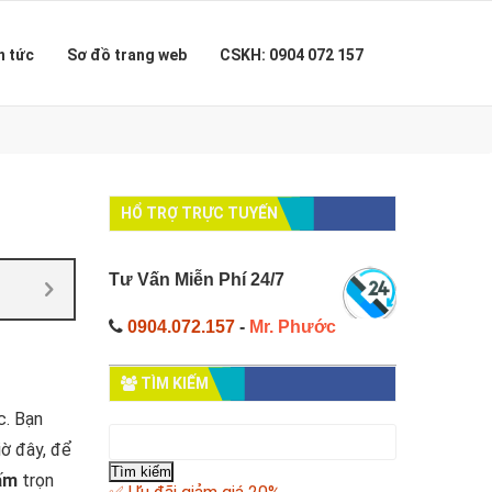
n tức
Sơ đồ trang web
CSKH: 0904 072 157
HỔ TRỢ TRỰC TUYẾN
Tư Vấn Miễn Phí 24/7
0904.072.157
-
Mr. Phước
TÌM KIẾM
c. Bạn
Tìm
iờ đây, để
kiếm
cho:
hấm
trọn