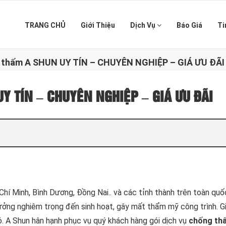
TRANG CHỦ
Giới Thiệu
Dịch Vụ
Báo Giá
Ti
 thấm A SHUN UY TÍN – CHUYÊN NGHIỆP – GIÁ ƯU ĐÃI
UY TÍN – CHUYÊN NGHIỆP – GIÁ ƯU ĐÃI
ồ Chí Minh, Bình Dương, Đồng Nai.. và các tỉnh thành trên toàn quố
hưởng nghiêm trọng đến sinh hoạt, gây mất thẩm mỹ công trình. G
đó. A Shun hân hạnh phục vụ quý khách hàng gói dịch vụ
chống t