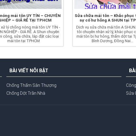
nóng mái tôn UY TÍN – CHUYÊN
Sửa chữa mái tôn – Khắc phục t
GHIỆP – GIẢ RẺ TẠI TPHCM
sự cố hư hỏng A SHUN tại 
 xử lý chống nóng mái tôn UY TÍN -
Dịch vụ sửa chữa mái tôn A SHUN
 NGHIỆP - GIÁ RẺ. A Shun chuyên
tôi chuyên nhận xử lý, khắc phục c
hi công, sửa chữa, lắp đặt các loại
mái tôn bị hư hỏng, thấm dột tại 
mái tôn tại TPHCM
Bình Dương, Đồng Nai...
BÀI VIẾT NỖI BẬT
BÀ
Chống Thấm Sân Thượng
Công
Chống Dột Trần Nhà
Sửa 