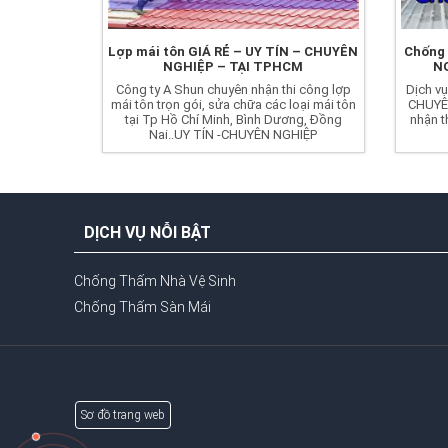
Lợp mái tôn GIÁ RẺ – UY TÍN – CHUYÊN
Chống 
NGHIỆP – TẠI TPHCM
N
Công ty A Shun chuyên nhận thi công lợp
Dịch vụ
mái tôn trọn gói, sửa chữa các loại mái tôn
CHUYÊN
tại Tp Hồ Chí Minh, Bình Dương, Đồng
nhận t
Nai..UY TÍN -CHUYÊN NGHIỆP
DỊCH VỤ NỖI BẬT
Chống Thấm Nhà Vệ Sinh
Chống Thấm Sàn Mái
Sơ đồ trang web