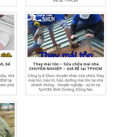
Rẻ tại TPHCM!
nh, bể
Thay mái tôn – Sửa chữa mái nhà
CHUYÊN NGHIỆP – GIÁ RẺ tại TPHCM
cầu, nhà
Công ty A Shun chuyên nhận sửa chữa, thay
IỆM tại
mái tôn, bảo trì, bảo dưỡng mái tôn tại nhà
khám phá
nhanh chóng - chuyên nghiệp - uy tín tại
TpHCM, Bình Dương, Đồng Nai.