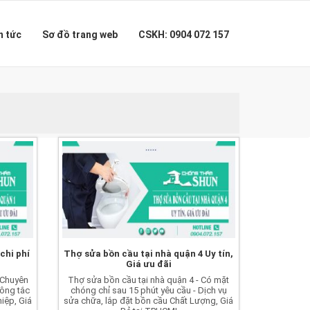
n tức
Sơ đồ trang web
CSKH: 0904 072 157
chi phí
Thợ sửa bồn cầu tại nhà quận 4 Uy tín,
Giá ưu đãi
 Chuyên
Thợ sửa bồn cầu tại nhà quận 4 - Có mặt
hông tắc
chóng chỉ sau 15 phút yêu cầu - Dịch vụ
iệp, Giá
sửa chữa, lắp đặt bồn cầu Chất Lượng, Giá