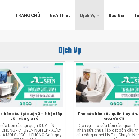
TRANG CHỦ
Giới Thiệu
Dịch Vụ
Báo Giá
Ti
Dịch Vụ
a bồn cầu tại quận 3 – Nhận lắp
Thợ sửa bồn cầu quận 1 uy tín, 
bồn cầu giá rẻ
siêu ưu đãi
sửa bồn cầu tại quận 3 UY TÍN -
Dịch vụ Thợ sửa bồn cầu quận 1 -
CHÓNG - CHUYÊN NGHIỆP - XỬ LÝ
nhận sửa chữa, lắp đặt bồn cầu, t
UẢ MỌI SỰ CỐ HƯ HỎNG Gọi ngay
cầu cống nghẹt Uy Tín, Chuyên Ngh