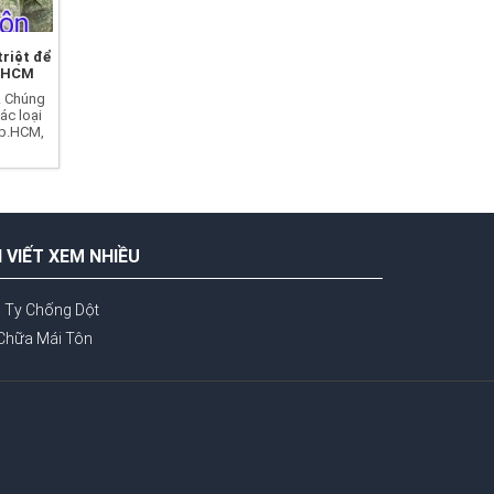
riệt để
TPHCM
. Chúng
ác loại
Tp.HCM,
I VIẾT XEM NHIỀU
 Ty Chống Dột
Chữa Mái Tôn