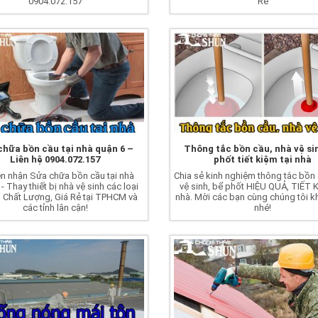
0904.072.157
Rẻ
chữa bồn cầu tại nhà quận 6 –
Thông tắc bồn cầu, nhà vệ si
Liên hệ 0904.072.157
phốt tiết kiệm tại nhà
n nhận Sửa chữa bồn cầu tại nhà
Chia sẻ kinh nghiệm thông tắc bồn 
- Thay thiết bị nhà vệ sinh các loại
vệ sinh, bể phốt HIỆU QUẢ, TIẾT K
, Chất Lượng, Giá Rẻ tại TPHCM và
nhà. Mời các bạn cùng chúng tôi 
các tỉnh lân cận!
nhé!