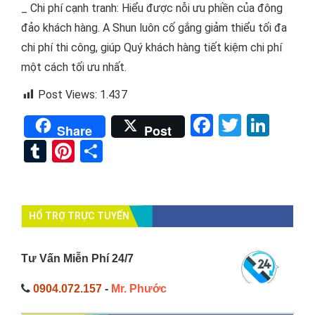
_ Chi phí cạnh tranh: Hiểu được nỗi ưu phiền của đông
đảo khách hàng. A Shun luôn cố gắng giảm thiểu tối đa
chi phí thi công, giúp Quý khách hàng tiết kiệm chi phí
một cách tối ưu nhất.
Post Views:
1.437
Facebook
Twitter
Link
Share
Post
Tumblr
Pinterest
Share
HỔ TRỢ TRỰC TUYẾN
Tư Vấn Miễn Phí 24/7
0904.072.157
-
Mr. Phước