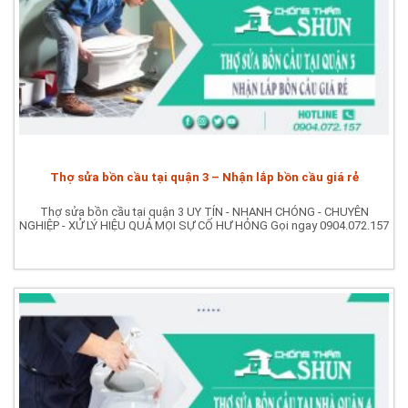
Thợ sửa bồn cầu tại quận 3 – Nhận lắp bồn cầu giá rẻ
Thợ sửa bồn cầu tại quận 3 UY TÍN - NHANH CHÓNG - CHUYÊN
NGHIỆP - XỬ LÝ HIỆU QUẢ MỌI SỰ CỐ HƯ HỎNG Gọi ngay 0904.072.157