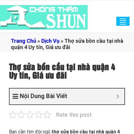
Tog
navi
Trang Chủ
»
Dịch Vụ
»
Thợ sửa bồn cầu tại nhà
quận 4 Uy tín, Giá ưu đãi
Thợ sửa bồn cầu tại nhà quận 4
Uy tín, Giá ưu đãi
Nội Dung Bài Viết
Rate this post
Bạn cần tìm đội ngũ
thợ sửa bồn cầu tại nhà quận 4