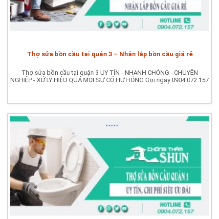
Thợ sửa bồn cầu tại quận 3 – Nhận lắp bồn cầu giá rẻ
Thợ sửa bồn cầu tại quận 3 UY TÍN - NHANH CHÓNG - CHUYÊN
NGHIỆP - XỬ LÝ HIỆU QUẢ MỌI SỰ CỐ HƯ HỎNG Gọi ngay 0904.072.157