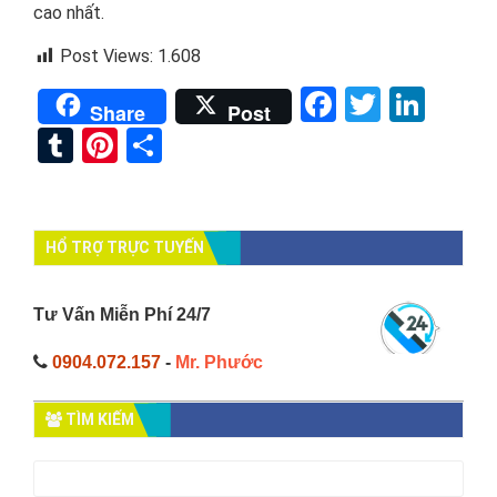
cao nhất.
Post Views:
1.608
Facebook
Twitter
Link
Share
Post
Tumblr
Pinterest
Share
HỔ TRỢ TRỰC TUYẾN
Tư Vấn Miễn Phí 24/7
0904.072.157
-
Mr. Phước
TÌM KIẾM
Tìm
kiếm