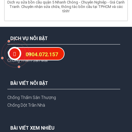
Dịch vụ sửa bồn cầu quận 5 Nhanh Chóng - Chuyên Nghiệp - Giá Cạnh
Tranh. Chuyên nhận sửa chữa, thông tắc bồn cầu tại TPHCM và các
tỉnh!
DỊCH VỤ NỖI BẬT
Chống Thấm Nhà Vệ Sinh
0904.072.157
Chống Thấm Sàn Mái
BÀI VIẾT NỖI BẬT
Chống Thấm Sân Thượng
Chống Dột Trần Nhà
BÀI VIẾT XEM NHIỀU