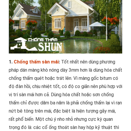
1.
Chống thấm sàn mái
:
Tốt nhất nên dùng phương
pháp dán màng khò nóng dày 3mm hơn là dùng hóa chất
chống thấm quét hoặc trát lên. Vì màng gốc bitum có
độ đàn hồi, chịu nhiệt tốt, có độ co giãn nên phù hợp với
vị trí sàn mái hơn cả. Dùng hóa chất hoặc sơn chống
thấm chỉ được dăm ba năm là phải chống thấm lại vì rạn
nứt bê tông trên mái, đặc biệt là hiện tượng gãy mái,
rất phổ biến. Một chú ý nho nhỏ nhưng cực kỳ quan
trọng đó là: các cổ ống thoát sàn hay hộp kỹ thuật thì