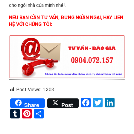
cho ngôi nhà của mình nhé!.
NẾU BẠN CẦN TƯ VẤN, ĐỪNG NGẦN NGẠI, HÃY LIÊN
HỆ VỚI CHÚNG TÔI:
Post Views:
1.303
Facebook
Twitter
Link
Share
Post
Tumblr
Pinterest
Share