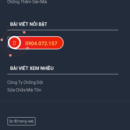
Chống Thấm Sàn Mái
BÀI VIẾT NỖI BẬT
Chống Thấm Sân Thượng
0904.072.157
Chống Dột Trần Nhà
BÀI VIẾT XEM NHIỀU
Công Ty Chống Dột
Sửa Chữa Mái Tôn
Sơ đồ trang web