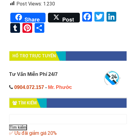
Post Views:
1.230
Facebook
Twitter
Link
Share
Post
Tumblr
Pinterest
Share
HỔ TRỢ TRỰC TUYẾN
Tư Vấn Miễn Phí 24/7
0904.072.157
-
Mr. Phước
TÌM KIẾM
Tìm
kiếm
cho:
✅ Ưu đãi giảm giá 20%