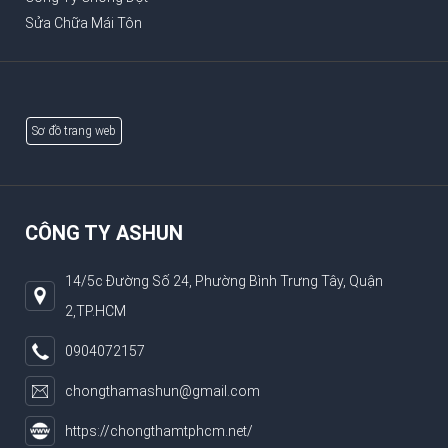
Sửa Chữa Mái Tôn
Sơ đồ trang web
CÔNG TY ASHUN
14/5c Đường Số 24, Phường Bình Trưng Tây, Quận
2,TP.HCM
0904072157
chongthamashun@gmail.com
https://chongthamtphcm.net/