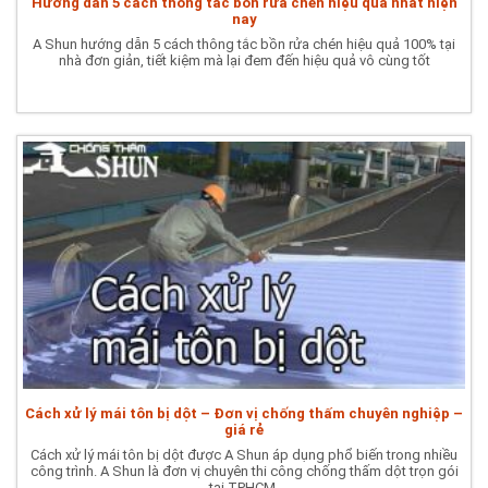
Hướng dẫn 5 cách thông tắc bồn rửa chén hiệu quả nhất hiện
nay
A Shun hướng dẫn 5 cách thông tắc bồn rửa chén hiệu quả 100% tại
nhà đơn giản, tiết kiệm mà lại đem đến hiệu quả vô cùng tốt
Cách xử lý mái tôn bị dột – Đơn vị chống thấm chuyên nghiệp –
giá rẻ
Cách xử lý mái tôn bị dột được A Shun áp dụng phổ biến trong nhiều
công trình. A Shun là đơn vị chuyên thi công chống thấm dột trọn gói
tại TPHCM.