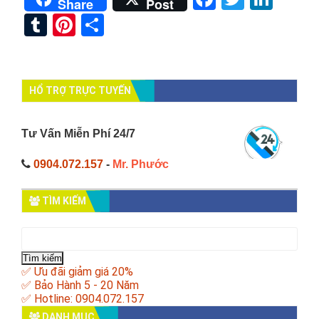
Share
Post
Tumblr
Pinterest
Share
HỔ TRỢ TRỰC TUYẾN
Tư Vấn Miễn Phí 24/7
0904.072.157
-
Mr. Phước
TÌM KIẾM
Tìm
kiếm
cho:
✅ Ưu đãi giảm giá 20%
✅ Bảo Hành 5 - 20 Năm
✅ Hotline: 0904.072.157
DANH MỤC