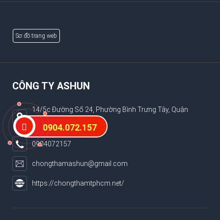
Sơ đồ trang web
CÔNG TY ASHUN
14/5c Đường Số 24, Phường Bình Trưng Tây, Quận
2,TP.HCM
0904.072.157
0904072157
chongthamashun@gmail.com
https://chongthamtphcm.net/