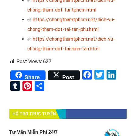
✅
https://chongthamtphcm.net/dich-vu-
chong-tham-dot-tai-tphcm.html
✅
https://chongthamtphcm.net/dich-vu-
chong-tham-dot-tai-tan-phu.html
✅
https://chongthamtphcm.net/dich-vu-
chong-tham-dot-tai-binh-tan.html
Post Views:
627
Facebook
Twitter
Link
Share
Post
Tumblr
Pinterest
Share
HỔ TRỢ TRỰC TUYẾN
Tư Vấn Miễn Phí 24/7