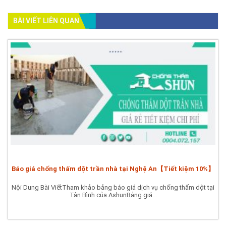
BÀI VIẾT LIÊN QUAN
Báo giá chống thấm dột trần nhà tại Nghệ An【Tiết kiệm 10%】
Nội Dung Bài ViếtTham khảo bảng báo giá dịch vụ chống thấm dột tại
Tân Bình của AshunBảng giá...