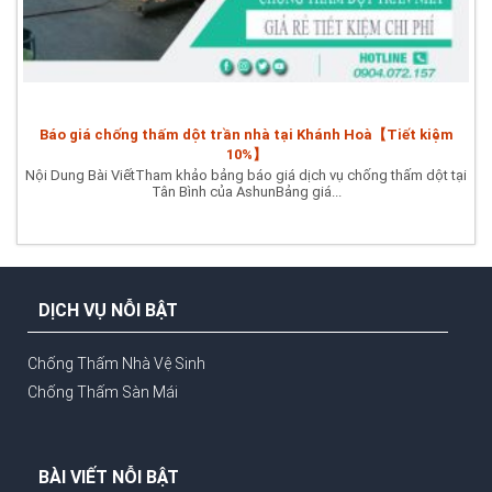
Báo giá chống thấm dột trần nhà tại Khánh Hoà【Tiết kiệm
10%】
Nội Dung Bài ViếtTham khảo bảng báo giá dịch vụ chống thấm dột tại
Tân Bình của AshunBảng giá...
DỊCH VỤ NỖI BẬT
Chống Thấm Nhà Vệ Sinh
Chống Thấm Sàn Mái
BÀI VIẾT NỖI BẬT