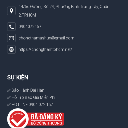
14/5c Đường Số 24, Phường Bình Trưng Tây, Quận
2,TP.HCM
0904072157
chongthamashun@gmail.com
https://chongthamtphcm.net/
SỰ KIỆN
✅ Bảo Hành Dài Hạn
✅ Hỗ Trợ Báo Giá Miễn Phí
✅ HOTLINE 0904.072.157