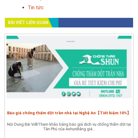
Tin tức
BÀI VIẾT LIÊN QUAN
Báo giá chống thấm dột trần nhà tại Nghệ An【Tiết kiệm 10%】
Nội Dung Bài ViếtTham khảo bảng báo giá dịch vụ chống thấm dột tại
Tân Phú của AshunBảng giá...