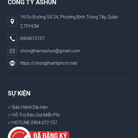
CÔNG TY ASHUN
14/5c Đường Số 24, Phường Bình Trưng Tây, Quận
2,TP.HCM
0904072157
chongthamashun@gmail.com
https://chongthamtphcm.net/
SỰ KIỆN
✅ Bảo Hành Dài Hạn
✅ Hỗ Trợ Báo Giá Miễn Phí
✅ HOTLINE 0904.072.157