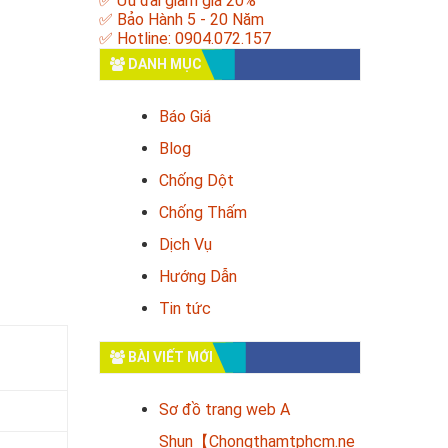
✅ Ưu đãi giảm giá 20%
✅ Bảo Hành 5 - 20 Năm
✅ Hotline: 0904.072.157
DANH MỤC
Báo Giá
Blog
Chống Dột
Chống Thấm
Dịch Vụ
Hướng Dẫn
Tin tức
BÀI VIẾT MỚI
Sơ đồ trang web A
Shun【Chongthamtphcm.ne