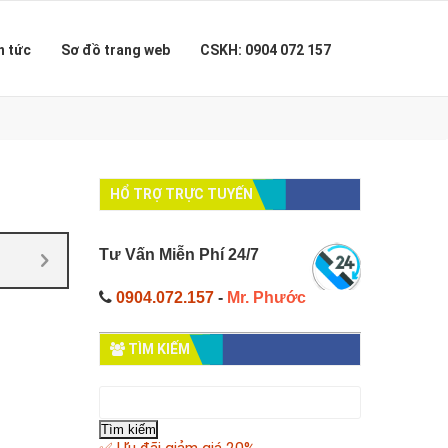
n tức
Sơ đồ trang web
CSKH: 0904 072 157
HỔ TRỢ TRỰC TUYẾN
Tư Vấn Miễn Phí 24/7
0904.072.157
-
Mr. Phước
TÌM KIẾM
Tìm
kiếm
cho: