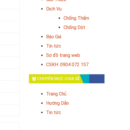
Dịch Vụ
Chống Thấm
Chống Dột
Báo Giá
Tin tức
Sơ đồ trang web
CSKH: 0904 072 157
²
CHUYÊN MỤC CHIA SẺ
²
Trang Chủ
²
Hướng Dẫn
²
Tin tức