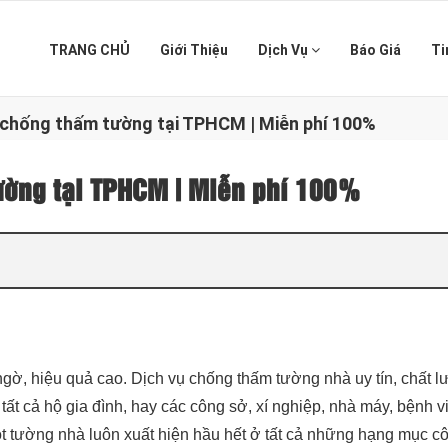
TRANG CHỦ
Giới Thiệu
Dịch Vụ
Báo Giá
Ti
 chống thấm tường tại TPHCM | Miễn phí 100%
ường tại TPHCM | Miễn phí 100%
t ngờ, hiệu quả cao. Dịch vụ chống thấm tường nhà uy tín, chất 
t cả hộ gia đình, hay các công sở, xí nghiệp, nhà máy, bệnh v
 tường nhà luôn xuất hiện hầu hết ở tất cả những hạng mục côn