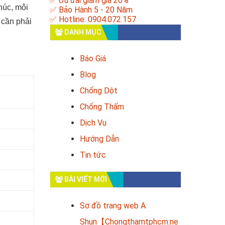
✅ Ưu đãi giảm giá 20%
húc, môi
✅ Bảo Hành 5 - 20 Năm
✅ Hotline: 0904.072.157
 cần phải
DANH MỤC
Báo Giá
Blog
Chống Dột
Chống Thấm
Dịch Vụ
Hướng Dẫn
Tin tức
BÀI VIẾT MỚI
Sơ đồ trang web A
Shun【Chongthamtphcm.ne