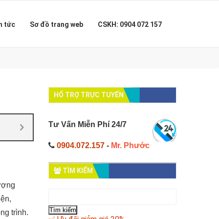
n tức
Sơ đồ trang web
CSKH: 0904 072 157
HỔ TRỢ TRỰC TUYẾN
Tư Vấn Miễn Phí 24/7
0904.072.157
-
Mr. Phước
TÌM KIẾM
lượng
Tìm
iện,
kiếm
cho:
g trình.