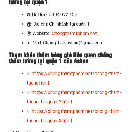
tường tại quận 1
☎️
Hotline: 0904.072.157
🏠
Địa chỉ: Chi nhánh tại quận 1
🌍
Website:
Chongthamtphcm.net
📧
Mail: Chongthamashun@gmail.com
Tham khảo thêm bảng giá liên quan chống
thấm tường tại quận 1 của Ashun
✅
https://chongthamtphcm.net/chong-tham-
tuong.html
✅
https://chongthamtphcm.net/chong-tham-
tuong-tai-quan-2.html
✅
https://chongthamtphcm.net/chong-tham-
tuong-tai-quan-3.html