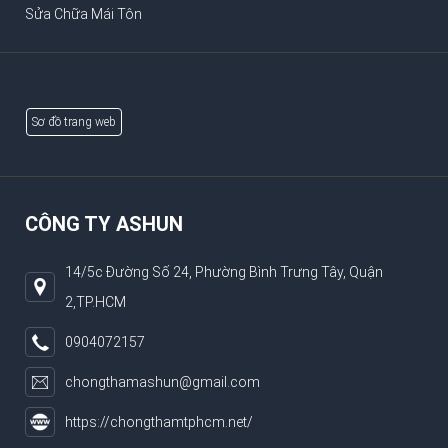
Sửa Chữa Mái Tôn
Sơ đồ trang web
CÔNG TY ASHUN
14/5c Đường Số 24, Phường Bình Trưng Tây, Quận
2,TP.HCM
0904072157
chongthamashun@gmail.com
https://chongthamtphcm.net/