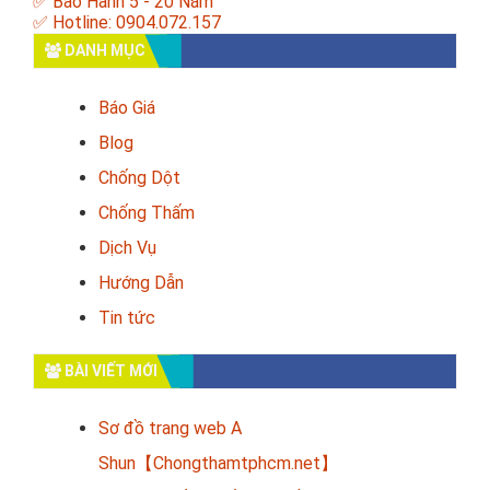
✅ Bảo Hành 5 - 20 Năm
✅ Hotline: 0904.072.157
DANH MỤC
Báo Giá
Blog
Chống Dột
Chống Thấm
Dịch Vụ
Hướng Dẫn
Tin tức
BÀI VIẾT MỚI
Sơ đồ trang web A
Shun【Chongthamtphcm.net】