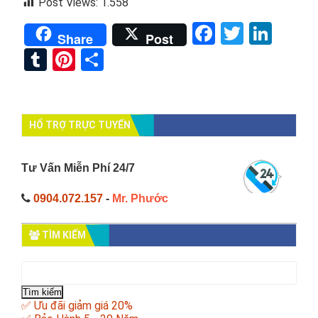
Post Views:
1.558
Facebook
Twitter
Link
Share
Post
Tumblr
Pinterest
Share
HỔ TRỢ TRỰC TUYẾN
Tư Vấn Miễn Phí 24/7
0904.072.157
-
Mr. Phước
TÌM KIẾM
Tìm
kiếm
cho:
✅ Ưu đãi giảm giá 20%