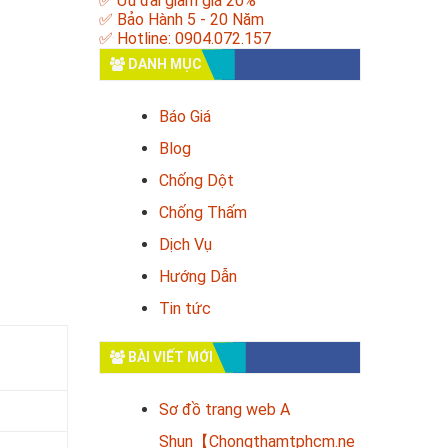
✅ Ưu đãi giảm giá 20%
✅ Bảo Hành 5 - 20 Năm
✅ Hotline: 0904.072.157
DANH MỤC
Báo Giá
Blog
Chống Dột
Chống Thấm
Dịch Vụ
Hướng Dẫn
Tin tức
BÀI VIẾT MỚI
Sơ đồ trang web A
Shun【Chongthamtphcm.ne