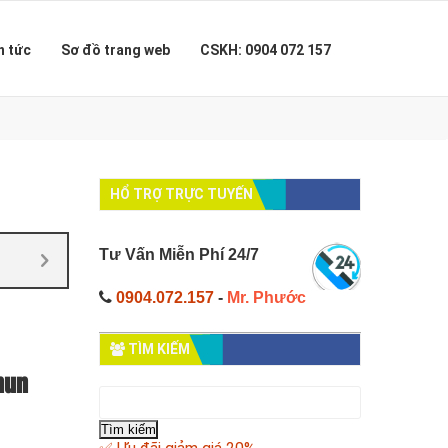
n tức
Sơ đồ trang web
CSKH: 0904 072 157
HỔ TRỢ TRỰC TUYẾN
Tư Vấn Miễn Phí 24/7
0904.072.157
-
Mr. Phước
TÌM KIẾM
hun
Tìm
kiếm
cho: