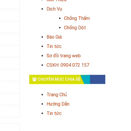
Dịch Vụ
Chống Thấm
Chống Dột
Báo Giá
Tin tức
Sơ đồ trang web
CSKH: 0904 072 157
²
CHUYÊN MỤC CHIA SẺ
²
Trang Chủ
²
Hướng Dẫn
²
Tin tức