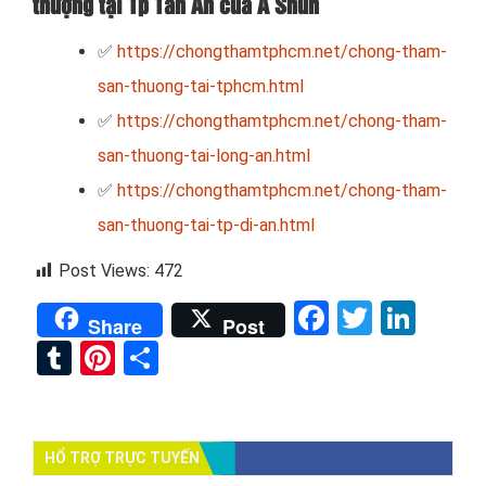
thượng tại Tp Tân An của A Shun
✅
https://chongthamtphcm.net/chong-tham-
san-thuong-tai-tphcm.html
✅
https://chongthamtphcm.net/chong-tham-
san-thuong-tai-long-an.html
✅
https://chongthamtphcm.net/chong-tham-
san-thuong-tai-tp-di-an.html
Post Views:
472
Facebook
Twitter
Link
Share
Post
Tumblr
Pinterest
Share
HỔ TRỢ TRỰC TUYẾN