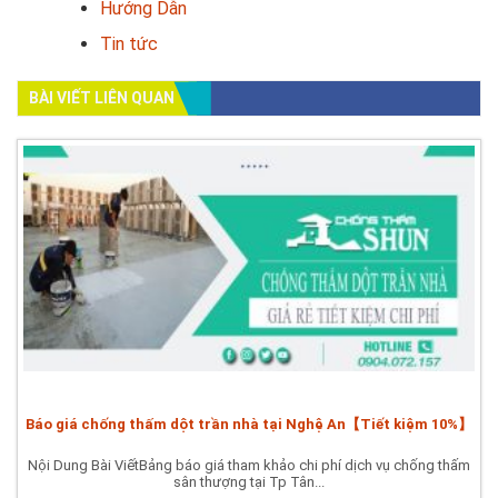
Hướng Dẫn
Tin tức
BÀI VIẾT LIÊN QUAN
Báo giá chống thấm dột trần nhà tại Nghệ An【Tiết kiệm 10%】
Nội Dung Bài ViếtBảng báo giá tham khảo chi phí dịch vụ chống thấm
sân thượng tại Tp Tân...