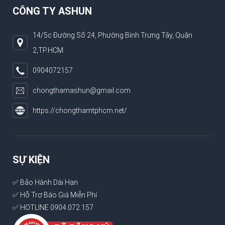
CÔNG TY ASHUN
14/5c Đường Số 24, Phường Bình Trưng Tây, Quận
2,TP.HCM
0904072157
chongthamashun@gmail.com
https://chongthamtphcm.net/
SỰ KIỆN
✅ Bảo Hành Dài Hạn
✅ Hỗ Trợ Báo Giá Miễn Phí
✅ HOTLINE 0904.072.157