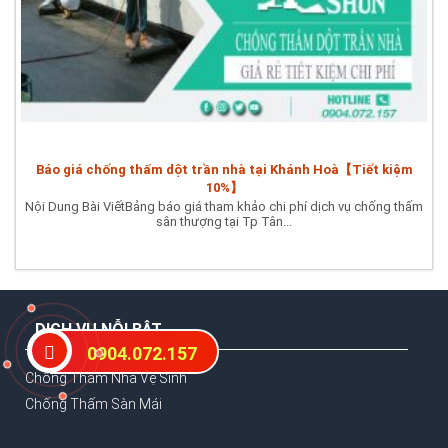
Báo giá chống thấm dột trần nhà tại Khánh Hoà【Tiết kiệm
10%】
Nội Dung Bài ViếtBảng báo giá tham khảo chi phí dịch vụ chống thấm
sân thượng tại Tp Tân...
DỊCH VỤ NỖI BẬT
0904.072.157
Chống Thấm Nhà Vệ Sinh
Chống Thấm Sàn Mái