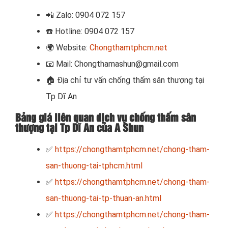
📲
Zalo: 0904 072 157
☎️ Hotline: 0904 072 157
🌍
Website:
Chongthamtphcm.net
📧
Mail: Chongthamashun@gmail.com
🏠
Địa chỉ tư vấn chống thấm sân thượng tại
Tp Dĩ An
Bảng giá liên quan dịch vụ chống thấm sân
thượng tại Tp Dĩ An của A Shun
✅
https://chongthamtphcm.net/chong-tham-
san-thuong-tai-tphcm.html
✅
https://chongthamtphcm.net/chong-tham-
san-thuong-tai-tp-thuan-an.html
✅
https://chongthamtphcm.net/chong-tham-