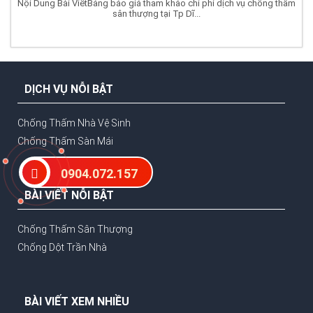
Nội Dung Bài ViếtBảng báo giá tham khảo chi phí dịch vụ chống thấm
sân thượng tại Tp Dĩ...
DỊCH VỤ NỖI BẬT
Chống Thấm Nhà Vệ Sinh
Chống Thấm Sàn Mái
0904.072.157
BÀI VIẾT NỖI BẬT
Chống Thấm Sân Thượng
Chống Dột Trần Nhà
BÀI VIẾT XEM NHIỀU