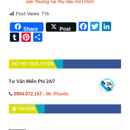
san-thuong-tai-thu-dau-mot.html
Post Views:
716
Facebook
Twitter
Link
Share
Post
Tumblr
Pinterest
Share
HỔ TRỢ TRỰC TUYẾN
Tư Vấn Miễn Phí 24/7
0904.072.157
-
Mr. Phước
TÌM KIẾM
Tìm
kiếm