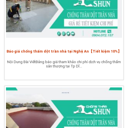
Báo giá chống thấm dột trần nhà tại Nghệ An【Tiết kiệm 10%】
Nội Dung Bài ViếtBảng báo giá tham khảo chi phí dịch vụ chống thấm
sân thượng tại Tp Dĩ...