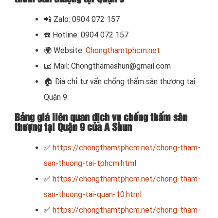
📲
Zalo: 0904 072 157
☎️ Hotline: 0904 072 157
🌍
Website:
Chongthamtphcm.net
📧
Mail: Chongthamashun@gmail.com
🏠
Địa chỉ tư vấn chống thấm sân thượng tại
Quận 9
Bảng giá liên quan dịch vụ chống thấm sân
thượng tại Quận 9 của A Shun
✅
https://chongthamtphcm.net/chong-tham-
san-thuong-tai-tphcm.html
✅
https://chongthamtphcm.net/chong-tham-
san-thuong-tai-quan-10.html
✅
https://chongthamtphcm.net/chong-tham-