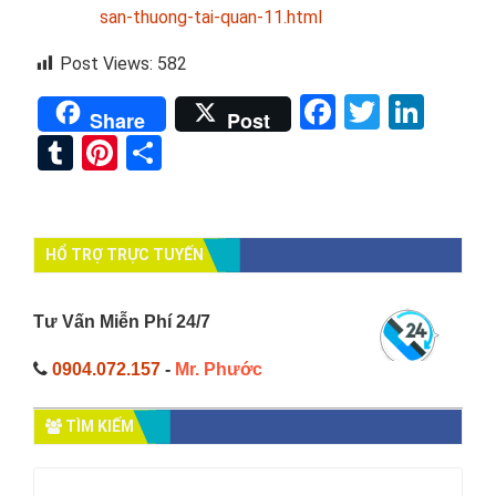
san-thuong-tai-quan-11.html
Post Views:
582
Facebook
Twitter
Link
Share
Post
Tumblr
Pinterest
Share
HỔ TRỢ TRỰC TUYẾN
Tư Vấn Miễn Phí 24/7
0904.072.157
-
Mr. Phước
TÌM KIẾM
Tìm