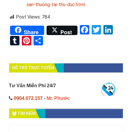
san-thuong-tai-thu-duc.html
Post Views:
784
Facebook
Twitter
Link
Share
Post
Tumblr
Pinterest
Share
HỔ TRỢ TRỰC TUYẾN
Tư Vấn Miễn Phí 24/7
0904.072.157
-
Mr. Phước
TÌM KIẾM
Tìm