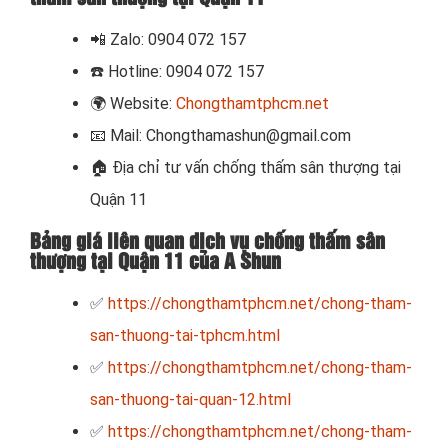
📲
Zalo: 0904 072 157
☎️ Hotline: 0904 072 157
🌍
Website:
Chongthamtphcm.net
📧
Mail: Chongthamashun@gmail.com
🏠
Địa chỉ tư vấn chống thấm sân thượng tại
Quận 11
Bảng giá liên quan dịch vụ chống thấm sân
thượng tại Quận 11 của A Shun
✅
https://chongthamtphcm.net/chong-tham-
san-thuong-tai-tphcm.html
✅
https://chongthamtphcm.net/chong-tham-
san-thuong-tai-quan-12.html
✅
https://chongthamtphcm.net/chong-tham-