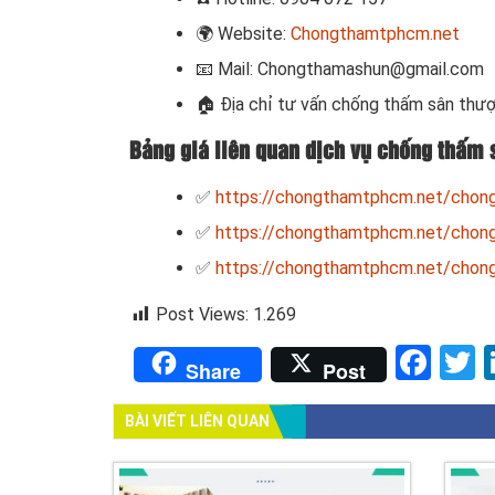
🌍
Website:
Chongthamtphcm.net
📧
Mail: Chongthamashun@gmail.com
🏠
Địa chỉ tư vấn chống thấm sân thượ
Bảng giá liên quan dịch vụ chống thấm 
✅
https://chongthamtphcm.net/chong
✅
https://chongthamtphcm.net/chong
✅
https://chongthamtphcm.net/chong-
Post Views:
1.269
Fac
T
Share
Post
BÀI VIẾT LIÊN QUAN