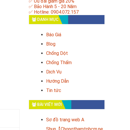
✅ Ưu đãi giảm giá 20%
✅ Bảo Hành 5 - 20 Năm
✅ Hotline: 0904.072.157
DANH MỤC
Báo Giá
Blog
Chống Dột
Chống Thấm
Dịch Vụ
Hướng Dẫn
Tin tức
BÀI VIẾT MỚI
Sơ đồ trang web A
Shun【Chongthamtphcm.ne