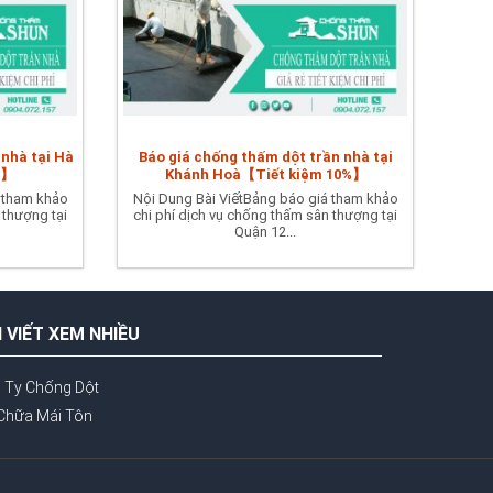
 nhà tại Hà
Báo giá chống thấm dột trần nhà tại
%】
Khánh Hoà【Tiết kiệm 10%】
 tham khảo
Nội Dung Bài ViếtBảng báo giá tham khảo
 thượng tại
chi phí dịch vụ chống thấm sân thượng tại
Quận 12...
I VIẾT XEM NHIỀU
 Ty Chống Dột
Chữa Mái Tôn