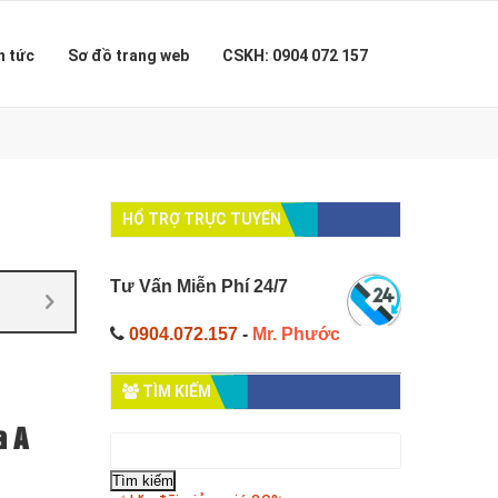
n tức
Sơ đồ trang web
CSKH: 0904 072 157
HỔ TRỢ TRỰC TUYẾN
Tư Vấn Miễn Phí 24/7
0904.072.157
-
Mr. Phước
TÌM KIẾM
a A
Tìm
kiếm
cho: