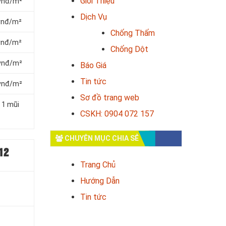
Giới Thiệu
 vnđ/m²
Dịch Vụ
 vnđ/m²
Chống Thấm
 vnđ/m²
Chống Dột
 vnđ/m²
Báo Giá
Tin tức
 vnđ/m²
Sơ đồ trang web
 1 mũi
CSKH: 0904 072 157
CHUYÊN MỤC CHIA SẺ
12
Trang Chủ
Hướng Dẫn
Tin tức