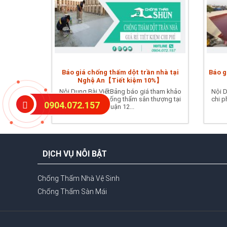
Báo giá chống thấm dột trần nhà tại
Báo g
Nghệ An【Tiết kiệm 10%】
Nội Dung Bài ViếtBảng báo giá tham khảo
Nội D
chi phí dịch vụ chống thấm sân thượng tại
chi p
0904.072.157
Quận 12...
DỊCH VỤ NỖI BẬT
Chống Thấm Nhà Vệ Sinh
Chống Thấm Sàn Mái