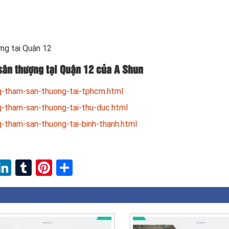
ng tại Quận 12
sân thượng tại Quận 12 của A Shun
-tham-san-thuong-tai-tphcm.html
-tham-san-thuong-tai-thu-duc.html
tham-san-thuong-tai-binh-thanh.html
ebook
witter
LinkedIn
Tumblr
Pinterest
Share