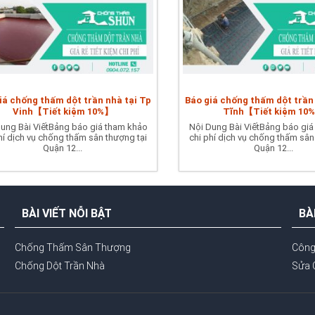
iá chống thấm dột trần nhà tại Tp
Báo giá chống thấm dột trần
Vinh【Tiết kiệm 10%】
Tĩnh【Tiết kiệm 10
ung Bài ViếtBảng báo giá tham khảo
Nội Dung Bài ViếtBảng báo giá
hí dịch vụ chống thấm sân thượng tại
chi phí dịch vụ chống thấm sân
Quận 12...
Quận 12...
BÀI VIẾT NỖI BẬT
BÀ
Chống Thấm Sân Thượng
Công
Chống Dột Trần Nhà
Sửa 