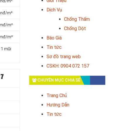
Giới Thiệu
 vnđ/m²
Dịch Vụ
 vnđ/m²
Chống Thấm
 vnđ/m²
Chống Dột
 vnđ/m²
Báo Giá
Tin tức
 1 mũi
Sơ đồ trang web
CSKH: 0904 072 157
 7
CHUYÊN MỤC CHIA SẺ
Trang Chủ
Hướng Dẫn
Tin tức