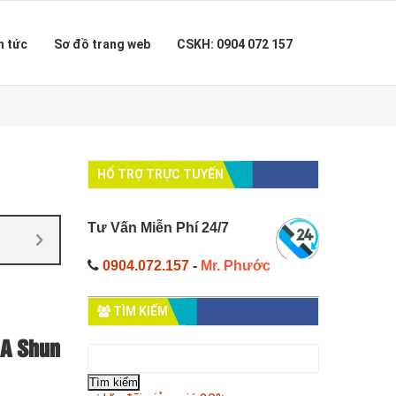
n tức
Sơ đồ trang web
CSKH: 0904 072 157
HỔ TRỢ TRỰC TUYẾN
Tư Vấn Miễn Phí 24/7
0904.072.157
-
Mr. Phước
TÌM KIẾM
 A Shun
Tìm
kiếm
cho: