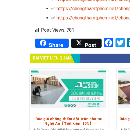
✅
https://chongthamtphcm.net/chong
✅
https://chongthamtphcm.net/chong
Post Views:
781
Fac
T
Share
Post
BÀI VIẾT LIÊN QUAN
Báo giá chống thấm dột trần nhà tại
Báo g
Nghệ An【Tiết kiệm 10%】
Nội Dung Bài ViếtBảng báo giá tham khảo
Nội D