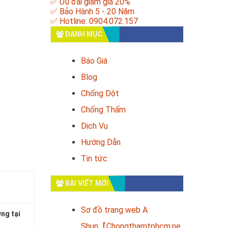
✅ Ưu đãi giảm giá 20%
✅ Bảo Hành 5 - 20 Năm
✅ Hotline: 0904.072.157
DANH MỤC
Báo Giá
Blog
Chống Dột
Chống Thấm
Dịch Vụ
Hướng Dẫn
Tin tức
BÀI VIẾT MỚI
Sơ đồ trang web A
ng tại
Shun【Chongthamtphcm.ne