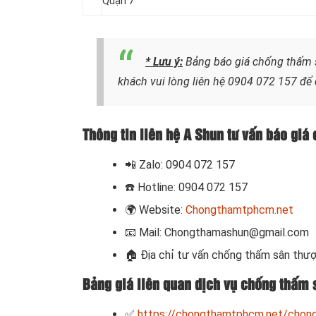
Quận 7
* Lưu ý:
Bảng báo giá chống thấm s
khách vui lòng liên hệ
0904 072 157
để 
Thông tin liên hệ A Shun tư vấn báo giá
📲
Zalo: 0904 072 157
☎️ Hotline: 0904 072 157
🌍
Website:
Chongthamtphcm.net
📧
Mail: Chongthamashun@gmail.com
🏠
Địa chỉ tư vấn chống thấm sân thượ
Bảng giá liên quan dịch vụ chống thấm 
✅
https://chongthamtphcm.net/chong