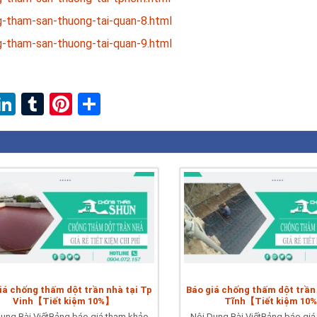
-tham-san-thuong-tai-quan-8.html
-tham-san-thuong-tai-quan-9.html
ebook
witter
LinkedIn
Tumblr
Pinterest
Share
iá chống thấm dột trần nhà tại Tp
Báo giá chống thấm dột trần
Vinh【Tiết kiệm 10%】
Tĩnh【Tiết kiệm 10
ung Bài ViếtBảng báo giá tham khảo
Nội Dung Bài ViếtBảng báo giá