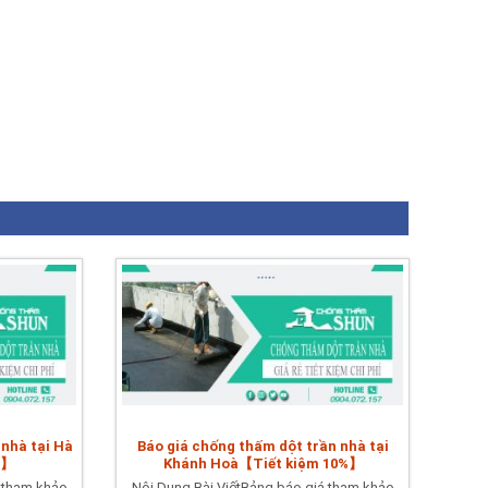
 nhà tại Hà
Báo giá chống thấm dột trần nhà tại
%】
Khánh Hoà【Tiết kiệm 10%】
 tham khảo
Nội Dung Bài ViếtBảng báo giá tham khảo