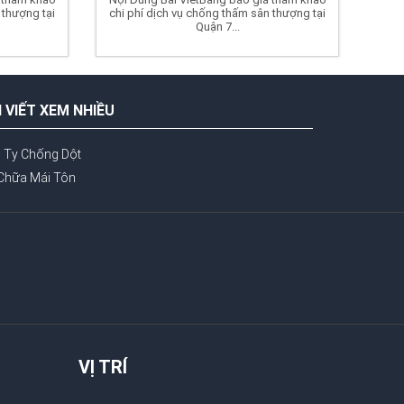
 thượng tại
chi phí dịch vụ chống thấm sân thượng tại
Quận 7...
I VIẾT XEM NHIỀU
 Ty Chống Dột
Chữa Mái Tôn
VỊ TRÍ