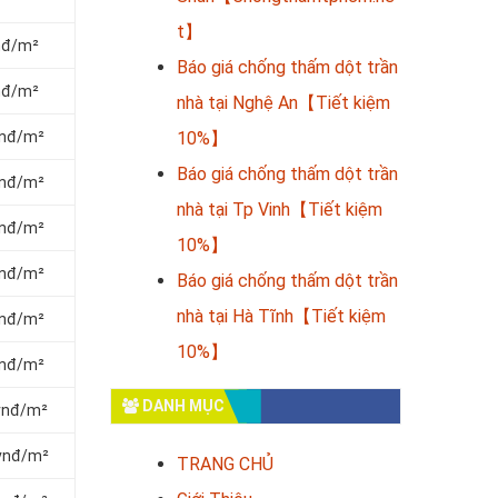
t】
vnđ/m²
Báo giá chống thấm dột trần
vnđ/m²
nhà tại Nghệ An【Tiết kiệm
vnđ/m²
10%】
Báo giá chống thấm dột trần
vnđ/m²
nhà tại Tp Vinh【Tiết kiệm
vnđ/m²
10%】
vnđ/m²
Báo giá chống thấm dột trần
nhà tại Hà Tĩnh【Tiết kiệm
vnđ/m²
10%】
vnđ/m²
DANH MỤC
 vnđ/m²
 vnđ/m²
TRANG CHỦ