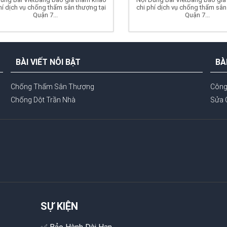
hí dịch vụ chống thấm sân thượng tại
chi phí dịch vụ chống thấm sân
Quận 7...
Quận 7...
BÀI VIẾT NỖI BẬT
BÀ
Chống Thấm Sân Thượng
Công
Chống Dột Trần Nhà
Sửa 
SỰ KIỆN