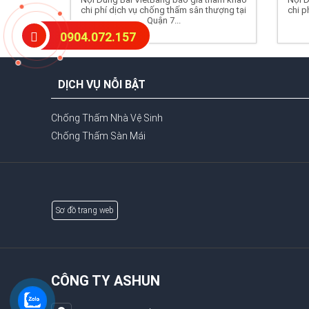
chi phí dịch vụ chống thấm sân thượng tại
chi p
Quận 7...
0904.072.157
DỊCH VỤ NỖI BẬT
Chống Thấm Nhà Vệ Sinh
Chống Thấm Sàn Mái
Sơ đồ trang web
CÔNG TY ASHUN