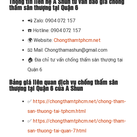
Thông tin liên hệ A Shun tư vấn báo giá chống
thấm sân thượng tại Quận 6
📲
Zalo: 0904 072 157
☎️ Hotline: 0904 072 157
🌍
Website:
Chongthamtphcm.net
📧
Mail: Chongthamashun@gmail.com
🏠
Địa chỉ tư vấn chống thấm sân thượng tại
Quận 6
Bảng giá liên quan dịch vụ chống thấm sân
thượng tại Quận 6 của A Shun
✅
https://chongthamtphcm.net/chong-tham-
san-thuong-tai-tphcm.html
✅
https://chongthamtphcm.net/chong-tham-
san-thuong-tai-quan-7.html