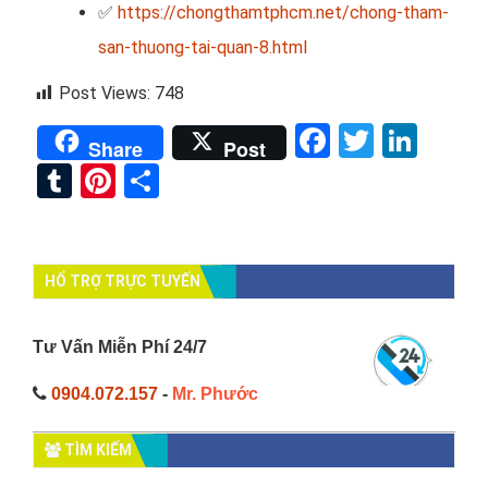
✅
https://chongthamtphcm.net/chong-tham-
san-thuong-tai-quan-8.html
Post Views:
748
Facebook
Twitter
Link
Share
Post
Tumblr
Pinterest
Share
HỔ TRỢ TRỰC TUYẾN
Tư Vấn Miễn Phí 24/7
0904.072.157
-
Mr. Phước
TÌM KIẾM