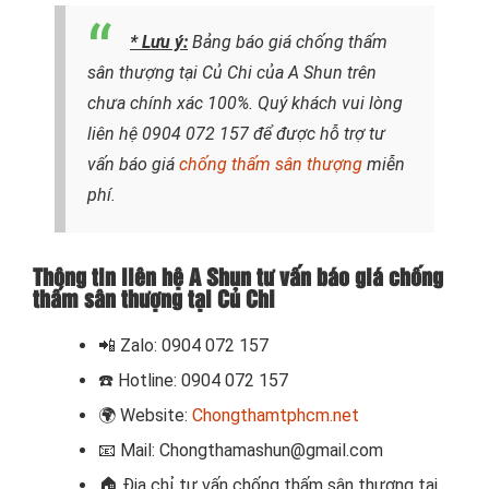
* Lưu ý:
Bảng báo giá chống thấm
sân thượng tại Củ Chi của A Shun trên
chưa chính xác 100%. Quý khách vui lòng
liên hệ
0904 072 157
để được hỗ trợ tư
vấn báo giá
chống thấm sân thượng
miễn
phí.
Thông tin liên hệ A Shun tư vấn báo giá chống
thấm sân thượng tại Củ Chi
📲
Zalo: 0904 072 157
☎️ Hotline: 0904 072 157
🌍
Website:
Chongthamtphcm.net
📧
Mail: Chongthamashun@gmail.com
🏠
Địa chỉ tư vấn chống thấm sân thượng tại