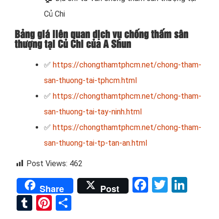
Củ Chi
Bảng giá liên quan dịch vụ chống thấm sân
thượng tại Củ Chi của A Shun
✅
https://chongthamtphcm.net/chong-tham-
san-thuong-tai-tphcm.html
✅
https://chongthamtphcm.net/chong-tham-
san-thuong-tai-tay-ninh.html
✅
https://chongthamtphcm.net/chong-tham-
san-thuong-tai-tp-tan-an.html
Post Views:
462
Facebook
Twitter
Link
Share
Post
Tumblr
Pinterest
Share