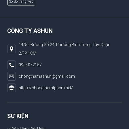
Sơ đồ trang web
CÔNG TY ASHUN
14/5c Đường Số 24, Phường Bình Trưng Tây, Quận
2,TP.HCM
0904072157
chongthamashun@gmail.com
https://chongthamtphcm.net/
SỰ KIỆN