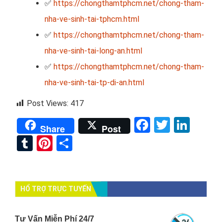
✅
https://chongthamtphcm.net/chong-tham-
nha-ve-sinh-tai-tphcm.html
✅
https://chongthamtphcm.net/chong-tham-
nha-ve-sinh-tai-long-an.html
✅
https://chongthamtphcm.net/chong-tham-
nha-ve-sinh-tai-tp-di-an.html
Post Views:
417
Facebook
Twitter
Link
Share
Post
Tumblr
Pinterest
Share
HỔ TRỢ TRỰC TUYẾN
Tư Vấn Miễn Phí 24/7