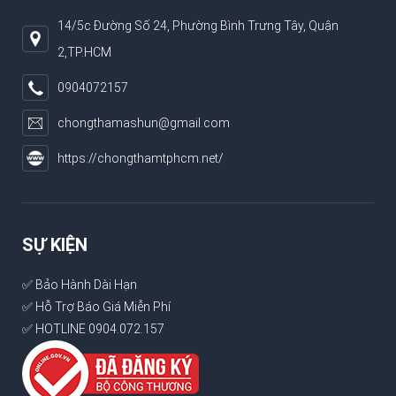
14/5c Đường Số 24, Phường Bình Trưng Tây, Quận
2,TP.HCM
0904072157
chongthamashun@gmail.com
https://chongthamtphcm.net/
SỰ KIỆN
✅ Bảo Hành Dài Hạn
✅ Hỗ Trợ Báo Giá Miễn Phí
✅ HOTLINE 0904.072.157