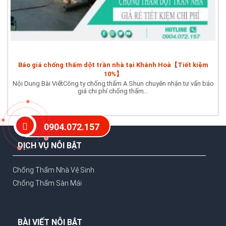
Báo giá chống thấm dột trần nhà tại Khánh Hoà【Tiết kiệm
10%】
Nội Dung Bài ViếtCông ty chống thấm A Shun chuyên nhận tư vấn báo
giá chi phí chống thấm...
0904.072.157
DỊCH VỤ NỖI BẬT
Chống Thấm Nhà Vệ Sinh
Chống Thấm Sàn Mái
BÀI VIẾT NỖI BẬT