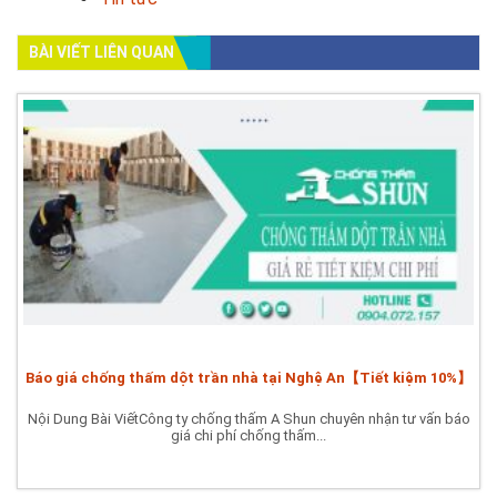
BÀI VIẾT LIÊN QUAN
Báo giá chống thấm dột trần nhà tại Nghệ An【Tiết kiệm 10%】
Nội Dung Bài ViếtCông ty chống thấm A Shun chuyên nhận tư vấn báo
giá chi phí chống thấm...