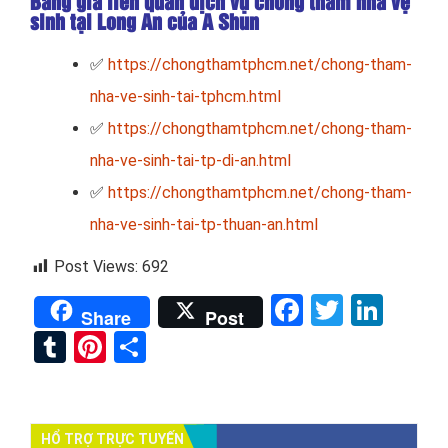
Bảng giá liên quan dịch vụ chống thấm nhà vệ
sinh tại Long An của A Shun
✅
https://chongthamtphcm.net/chong-tham-
nha-ve-sinh-tai-tphcm.html
✅
https://chongthamtphcm.net/chong-tham-
nha-ve-sinh-tai-tp-di-an.html
✅
https://chongthamtphcm.net/chong-tham-
nha-ve-sinh-tai-tp-thuan-an.html
Post Views:
692
Facebook
Twitter
Link
Share
Post
Tumblr
Pinterest
Share
HỔ TRỢ TRỰC TUYẾN