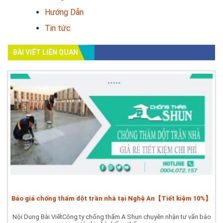
Hướng Dẫn
Tin tức
BÀI VIẾT LIÊN QUAN
Báo giá chống thấm dột trần nhà tại Nghệ An【Tiết kiệm 10%】
Nội Dung Bài ViếtCông ty chống thấm A Shun chuyên nhận tư vấn báo