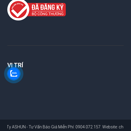
VỊ TRÍ
HUN - Tư Vấn Báo Giá Miễn Phí: 0904.072.157
. Website:
chongthamtphc