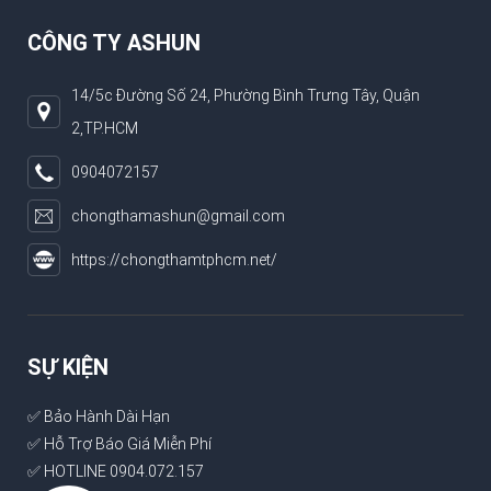
CÔNG TY ASHUN
14/5c Đường Số 24, Phường Bình Trưng Tây, Quận
2,TP.HCM
0904072157
chongthamashun@gmail.com
https://chongthamtphcm.net/
SỰ KIỆN
✅ Bảo Hành Dài Hạn
✅ Hỗ Trợ Báo Giá Miễn Phí
✅ HOTLINE 0904.072.157