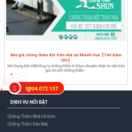
Báo giá chống thấm dột trần nhà tại Khánh Hoà【Tiết kiệm
10%】
Nội Dung Bài ViếtCông ty chống thấm A Shun chuyên nhận tư vấn báo
giá chi phí chống thấm...
0904.072.157
DỊCH VỤ NỖI BẬT
Chống Thấm Nhà Vệ Sinh
Chống Thấm Sàn Mái