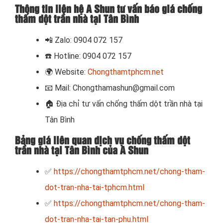
Thông tin liên hệ A Shun tư vấn báo giá chống
thấm dột trần nhà tại Tân Bình
📲
Zalo: 0904 072 157
☎️ Hotline: 0904 072 157
🌍
Website:
Chongthamtphcm.net
📧
Mail: Chongthamashun@gmail.com
🏠
Địa chỉ tư vấn chống thấm dột trần nhà tại
Tân Bình
Bảng giá liên quan dịch vụ chống thấm dột
trần nhà tại Tân Bình của A Shun
✅
https://chongthamtphcm.net/chong-tham-
dot-tran-nha-tai-tphcm.html
✅
https://chongthamtphcm.net/chong-tham-
dot-tran-nha-tai-tan-phu.html