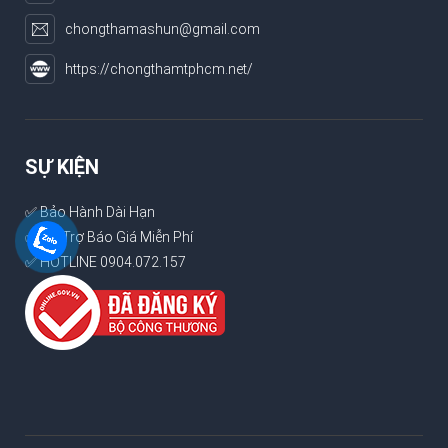
chongthamashun@gmail.com
https://chongthamtphcm.net/
SỰ KIỆN
✅ Bảo Hành Dài Hạn
✅ Hỗ Trợ Báo Giá Miễn Phí
✅ HOTLINE 0904.072.157