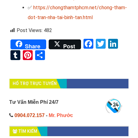
✅
https://chongthamtphcm.net/chong-tham-
dot-tran-nha-tai-binh-tan.html
Post Views:
482
Facebook
Twitter
Link
Share
Post
Tumblr
Pinterest
Share
HỔ TRỢ TRỰC TUYẾN
Tư Vấn Miễn Phí 24/7
0904.072.157
-
Mr. Phước
TÌM KIẾM