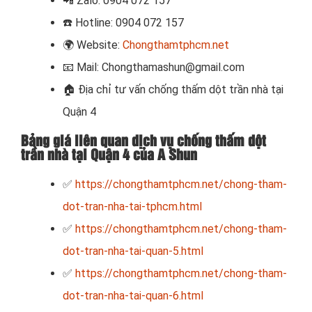
📲
Zalo: 0904 072 157
☎️ Hotline: 0904 072 157
🌍
Website:
Chongthamtphcm.net
📧
Mail: Chongthamashun@gmail.com
🏠
Địa chỉ tư vấn chống thấm dột trần nhà tại
Quận 4
Bảng giá liên quan dịch vụ chống thấm dột
trần nhà tại Quận 4 của A Shun
✅
https://chongthamtphcm.net/chong-tham-
dot-tran-nha-tai-tphcm.html
✅
https://chongthamtphcm.net/chong-tham-
dot-tran-nha-tai-quan-5.html
✅
https://chongthamtphcm.net/chong-tham-
dot-tran-nha-tai-quan-6.html