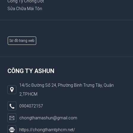
Công Ty Chống Dột
Sửa Chữa Mái Tôn
Sơ đồ trang web
CÔNG TY ASHUN
14/5c Đường Số 24, Phường Bình Trưng Tây, Quận
2,TP.HCM
0904072157
chongthamashun@gmail.com
https://chongthamtphcm.net/