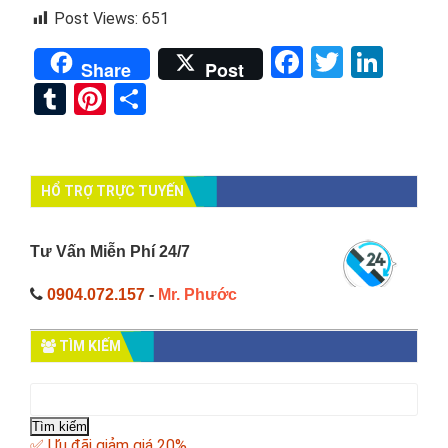
Post Views:
651
Facebook
Twitter
Link
Share
Post
Tumblr
Pinterest
Share
HỔ TRỢ TRỰC TUYẾN
Tư Vấn Miễn Phí 24/7
0904.072.157
-
Mr. Phước
TÌM KIẾM
Tìm
kiếm
cho:
✅ Ưu đãi giảm giá 20%