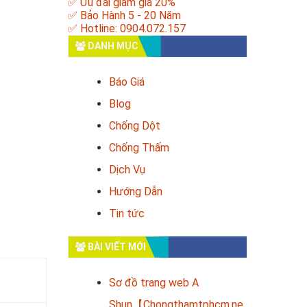
✅ Ưu đãi giảm giá 20%
✅ Bảo Hành 5 - 20 Năm
✅ Hotline: 0904.072.157
DANH MỤC
Báo Giá
Blog
Chống Dột
Chống Thấm
Dịch Vụ
Hướng Dẫn
Tin tức
BÀI VIẾT MỚI
Sơ đồ trang web A
Shun【Chongthamtphcm.ne