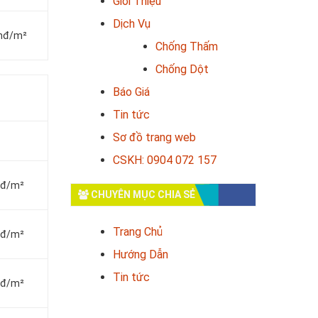
Giới Thiệu
Dịch Vụ
vnđ/m²
Chống Thấm
Chống Dột
Báo Giá
Tin tức
Sơ đồ trang web
CSKH: 0904 072 157
vnđ/m²
CHUYÊN MỤC CHIA SẺ
Trang Chủ
vnđ/m²
Hướng Dẫn
Tin tức
vnđ/m²