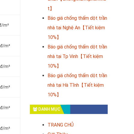
t】
Báo giá chống thấm dột trần
nđ/m²
nhà tại Nghệ An【Tiết kiệm
10%】
vnđ/m²
Báo giá chống thấm dột trần
nhà tại Tp Vinh【Tiết kiệm
10%】
vnđ/m²
Báo giá chống thấm dột trần
nhà tại Hà Tĩnh【Tiết kiệm
vnđ/m²
10%】
vnđ/m²
DANH MỤC
TRANG CHỦ
vnđ/m²