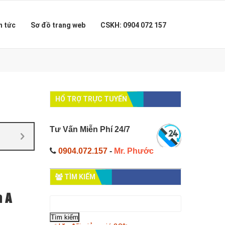
n tức
Sơ đồ trang web
CSKH: 0904 072 157
HỔ TRỢ TRỰC TUYẾN
Tư Vấn Miễn Phí 24/7
0904.072.157
-
Mr. Phước
TÌM KIẾM
a A
Tìm
kiếm
cho: