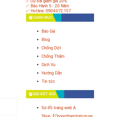
✅ Ưu đãi giảm giá 20%
✅ Bảo Hành 5 - 20 Năm
✅ Hotline: 0904.072.157
DANH MỤC
Báo Giá
Blog
Chống Dột
Chống Thấm
Dịch Vụ
Hướng Dẫn
Tin tức
BÀI VIẾT MỚI
Sơ đồ trang web A
Shun【Chongthamtphcm.ne