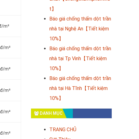
t】
Báo giá chống thấm dột trần
nđ/m²
nhà tại Nghệ An【Tiết kiệm
10%】
vnđ/m²
Báo giá chống thấm dột trần
nhà tại Tp Vinh【Tiết kiệm
10%】
vnđ/m²
Báo giá chống thấm dột trần
nhà tại Hà Tĩnh【Tiết kiệm
vnđ/m²
10%】
vnđ/m²
DANH MỤC
TRANG CHỦ
vnđ/m²