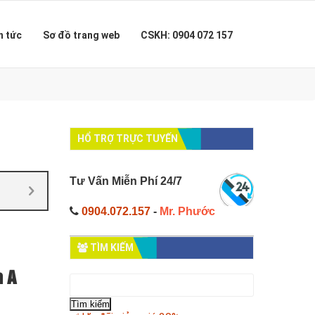
n tức
Sơ đồ trang web
CSKH: 0904 072 157
HỔ TRỢ TRỰC TUYẾN
Tư Vấn Miễn Phí 24/7
0904.072.157
-
Mr. Phước
TÌM KIẾM
a A
Tìm
kiếm
cho: