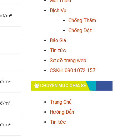
Giới Thiệu
Dịch Vụ
vnđ/m²
Chống Thấm
Chống Dột
Báo Giá
Tin tức
Sơ đồ trang web
CSKH: 0904 072 157
vnđ/m²
CHUYÊN MỤC CHIA SẺ
Trang Chủ
vnđ/m²
Hướng Dẫn
Tin tức
vnđ/m²