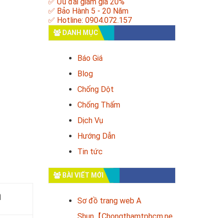
✅ Ưu đãi giảm giá 20%
✅ Bảo Hành 5 - 20 Năm
✅ Hotline: 0904.072.157
DANH MỤC
Báo Giá
Blog
Chống Dột
Chống Thấm
Dịch Vụ
Hướng Dẫn
Tin tức
BÀI VIẾT MỚI
a
Sơ đồ trang web A
Shun【Chongthamtphcm.ne