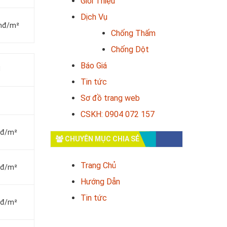
Giới Thiệu
Dịch Vụ
vnđ/m²
Chống Thấm
Chống Dột
Báo Giá
Tin tức
Sơ đồ trang web
CSKH: 0904 072 157
vnđ/m²
CHUYÊN MỤC CHIA SẺ
Trang Chủ
vnđ/m²
Hướng Dẫn
Tin tức
vnđ/m²