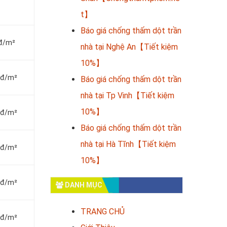
t】
Báo giá chống thấm dột trần
nđ/m²
nhà tại Nghệ An【Tiết kiệm
10%】
vnđ/m²
Báo giá chống thấm dột trần
nhà tại Tp Vinh【Tiết kiệm
10%】
vnđ/m²
Báo giá chống thấm dột trần
nhà tại Hà Tĩnh【Tiết kiệm
vnđ/m²
10%】
vnđ/m²
DANH MỤC
TRANG CHỦ
vnđ/m²