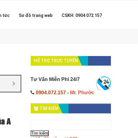
n tức
Sơ đồ trang web
CSKH: 0904 072 157
HỔ TRỢ TRỰC TUYẾN
Tư Vấn Miễn Phí 24/7
0904.072.157
-
Mr. Phước
TÌM KIẾM
ủa A
Tìm
kiếm
cho: