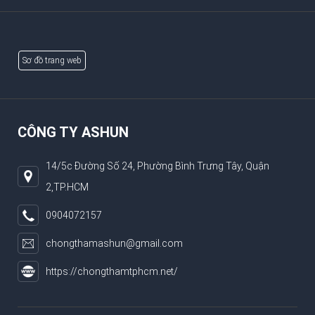
Sơ đồ trang web
CÔNG TY ASHUN
14/5c Đường Số 24, Phường Bình Trưng Tây, Quận
2,TP.HCM
0904072157
chongthamashun@gmail.com
https://chongthamtphcm.net/