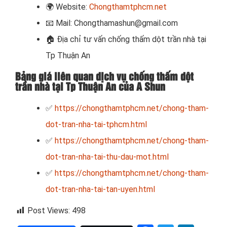
🌍
Website:
Chongthamtphcm.net
📧
Mail: Chongthamashun@gmail.com
🏠
Địa chỉ tư vấn chống thấm dột trần nhà tại
Tp Thuận An
Bảng giá liên quan dịch vụ chống thấm dột
trần nhà tại Tp Thuận An của A Shun
✅
https://chongthamtphcm.net/chong-tham-
dot-tran-nha-tai-tphcm.html
✅
https://chongthamtphcm.net/chong-tham-
dot-tran-nha-tai-thu-dau-mot.html
✅
https://chongthamtphcm.net/chong-tham-
dot-tran-nha-tai-tan-uyen.html
Post Views:
498