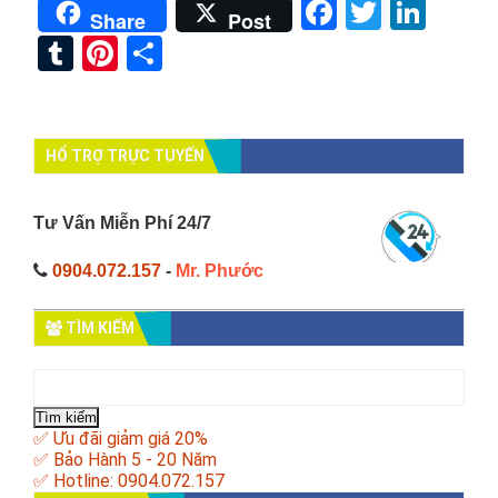
Facebook
Twitter
Link
Share
Post
Tumblr
Pinterest
Share
HỔ TRỢ TRỰC TUYẾN
Tư Vấn Miễn Phí 24/7
0904.072.157
-
Mr. Phước
TÌM KIẾM
Tìm
kiếm
cho:
✅ Ưu đãi giảm giá 20%
✅ Bảo Hành 5 - 20 Năm
✅ Hotline: 0904.072.157