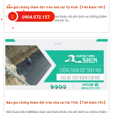
Báo giá chống thấm dột trần nhà tại Tp Vinh【Tiết kiệm 10%】
0904.072.157
Nội Dung Bài ViếtBảng báo giá tham khảo chi phí dịch vụ chống thấm
dột trần nhà tại Tp...
Báo giá chống thấm dột trần nhà tại Hà Tĩnh【Tiết kiệm 10%】
Nội Dung Bài ViếtBảng báo giá tham khảo chi phí dịch vụ chống thấm