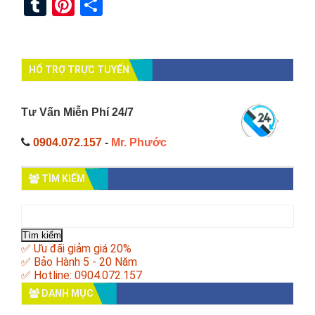
Tumblr
Pinterest
Share
HỔ TRỢ TRỰC TUYẾN
Tư Vấn Miễn Phí 24/7
0904.072.157
-
Mr. Phước
TÌM KIẾM
Tìm
kiếm
cho:
✅ Ưu đãi giảm giá 20%
✅ Bảo Hành 5 - 20 Năm
✅ Hotline: 0904.072.157
DANH MỤC