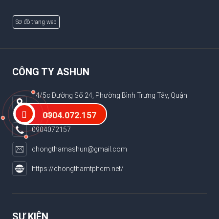
Sơ đồ trang web
CÔNG TY ASHUN
14/5c Đường Số 24, Phường Bình Trưng Tây, Quận
2,TP.HCM
0904.072.157
0904072157
chongthamashun@gmail.com
https://chongthamtphcm.net/
SỰ KIỆN