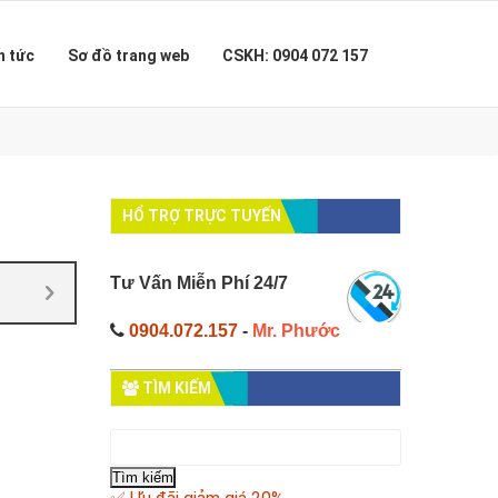
n tức
Sơ đồ trang web
CSKH: 0904 072 157
HỔ TRỢ TRỰC TUYẾN
Tư Vấn Miễn Phí 24/7
0904.072.157
-
Mr. Phước
TÌM KIẾM
Tìm
kiếm
cho: