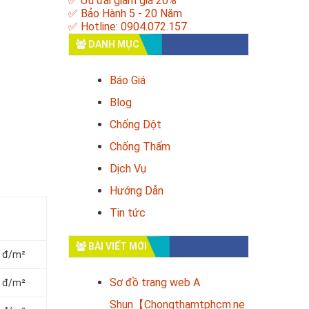
✅ Ưu đãi giảm giá 20%
✅ Bảo Hành 5 - 20 Năm
✅ Hotline: 0904.072.157
DANH MỤC
Báo Giá
Blog
Chống Dột
Chống Thấm
Dịch Vụ
Hướng Dẫn
Tin tức
BÀI VIẾT MỚI
0 đ/m²
Sơ đồ trang web A
0 đ/m²
Shun【Chongthamtphcm.ne