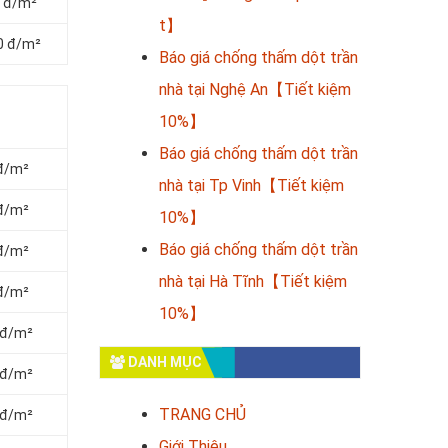
0 đ/m²
t】
00 đ/m²
Báo giá chống thấm dột trần
nhà tại Nghệ An【Tiết kiệm
10%】
Báo giá chống thấm dột trần
 đ/m²
nhà tại Tp Vinh【Tiết kiệm
 đ/m²
10%】
Báo giá chống thấm dột trần
 đ/m²
nhà tại Hà Tĩnh【Tiết kiệm
 đ/m²
10%】
 đ/m²
DANH MỤC
 đ/m²
TRANG CHỦ
 đ/m²
Giới Thiệu