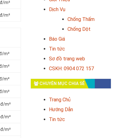
 đ/m²
Dịch Vụ
 đ/m²
Chống Thấm
Chống Dột
Báo Giá
Tin tức
 đ/m²
Sơ đồ trang web
 đ/m²
CSKH: 0904 072 157
 đ/m²
CHUYÊN MỤC CHIA SẺ
 đ/m²
Trang Chủ
0 đ/m²
Hướng Dẫn
0 đ/m²
Tin tức
0 đ/m²