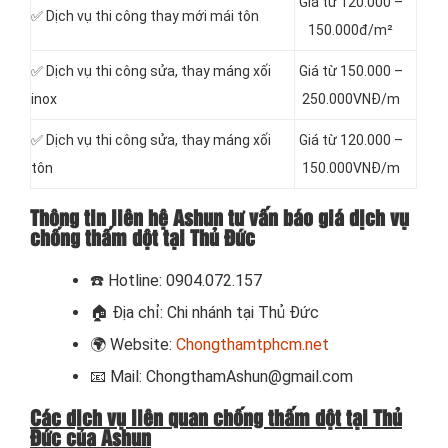
Giá từ 120.000 –
✅ Dịch vụ thi công thay mới mái tôn
150.000đ/m²
✅ Dịch vụ thi công sửa, thay máng xối
Giá từ 150.000 –
inox
250.000VNĐ/m
✅ Dịch vụ thi công sửa, thay máng xối
Giá từ 120.000 –
tôn
150.000VNĐ/m
Thông tin liên hệ Ashun tư vấn báo giá dịch vụ
chống thấm dột tại Thủ Đức
☎️
Hotline: 0904.072.157
🏠
Địa chỉ: Chi nhánh tại Thủ Đức
🌍
Website:
Chongthamtphcm.net
📧
Mail: ChongthamAshun@gmail.com
Các dịch vụ liên quan chống thấm dột tại Thủ
Đức của Ashun