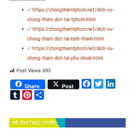
✅
https://chongthamtphcm.net/dich-vu-
chong-tham-dot-tai-tphcm.html
✅
https://chongthamtphcm.net/dich-vu-
chong-tham-dot-tai-binh-thanh.html
✅
https://chongthamtphcm.net/dich-vu-
chong-tham-dot-tai-phu-nhuan.html
Post Views:
693
Facebook
Twitter
Link
Share
Post
Tumblr
Pinterest
Share
HỔ TRỢ TRỰC TUYẾN