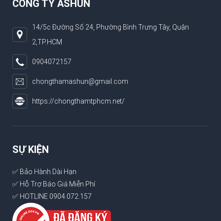
CÔNG TY ASHUN
14/5c Đường Số 24, Phường Bình Trưng Tây, Quận
2,TP.HCM
0904072157
chongthamashun@gmail.com
https://chongthamtphcm.net/
SỰ KIỆN
✅ Bảo Hành Dài Hạn
✅ Hỗ Trợ Báo Giá Miễn Phí
✅ HOTLINE 0904.072.157