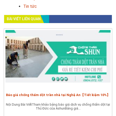
Tin tức
BÀI VIẾT LIÊN QUAN
Báo giá chống thấm dột trần nhà tại Nghệ An【Tiết kiệm 10%】
Nội Dung Bài ViếtTham khảo bảng báo giá dịch vụ chống thấm dột tại
Thủ Đức của AshunBảng giá...