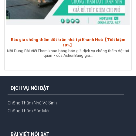
Báo giá chống thấm dột trần nhà tại Khánh Hoà【Tiết kiệm
10%】
Nội Dung Bài ViếtTham khảo bảng báo giá dịch vụ chống thấm dột tại
quận 7 của AshunBảng giá...
DỊCH VỤ NỖI BẬT
Chống Thấm Nhà Vệ Sinh
Chống Thấm Sàn Mái
BÀI VIẾT NỖI BẬT