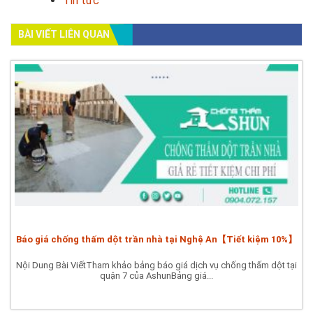
Tin tức
BÀI VIẾT LIÊN QUAN
Báo giá chống thấm dột trần nhà tại Nghệ An【Tiết kiệm 10%】
Nội Dung Bài ViếtTham khảo bảng báo giá dịch vụ chống thấm dột tại
quận 7 của AshunBảng giá...