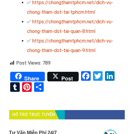
✅
https://chongthamtphcm.net/dich-vu-
chong-tham-dot-tai-tphcm.html
✅
https://chongthamtphcm.net/dich-vu-
chong-tham-dot-tai-quan-8.html
✅
https://chongthamtphcm.net/dich-vu-
chong-tham-dot-tai-quan-9.html
Post Views:
789
Facebook
Twitter
Link
Share
Post
Tumblr
Pinterest
Share
HỔ TRỢ TRỰC TUYẾN
Tư Vấn Miễn Phí 24/7