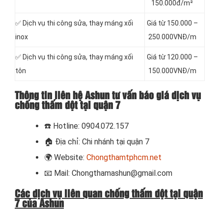
150.000đ/m²
✅ Dịch vụ thi công sửa, thay máng xối
Giá từ 150.000 –
inox
250.000VNĐ/m
✅ Dịch vụ thi công sửa, thay máng xối
Giá từ 120.000 –
tôn
150.000VNĐ/m
Thông tin liên hệ Ashun tư vấn báo giá dịch vụ
chống thấm dột tại quận 7
☎️
Hotline: 0904.072.157
🏠
Địa chỉ: Chi nhánh tại quận 7
🌍
Website:
Chongthamtphcm.net
📧
Mail: Chongthamashun@gmail.com
Các dịch vụ liên quan chống thấm dột tại quận
7 của Ashun