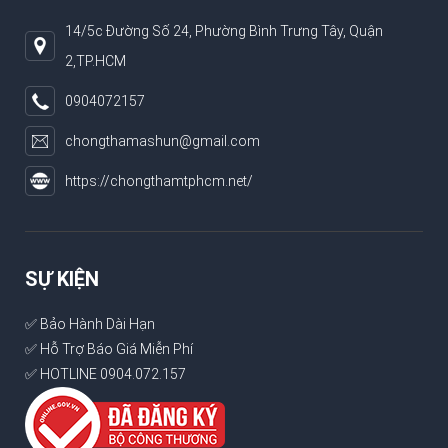
14/5c Đường Số 24, Phường Bình Trưng Tây, Quận
2,TP.HCM
0904072157
chongthamashun@gmail.com
https://chongthamtphcm.net/
SỰ KIỆN
✅ Bảo Hành Dài Hạn
✅ Hỗ Trợ Báo Giá Miễn Phí
✅ HOTLINE 0904.072.157