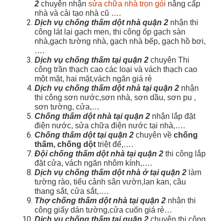
2
chuyên nhận
sửa chữa nhà trọn gói
nâng cấp
nhà và cải tạo nhà cũ ….
Dịch vụ chống thấm dột nhà quận 2
nhận thi
công lát lại gạch men, thi công ốp gạch sàn
nhà,gạch tường nhà, gạch nhà bếp, gạch hồ bơi,
….
Dịch vụ chống thấm tại quận 2
chuyên Thi
công trần thạch cao các loại và vách thạch cao
một mặt, hai mặt,vách ngăn giá rẻ
Dịch vụ chống thấm dột nhà tại quận 2
nhận
thi công sơn nước,sơn nhà, sơn dầu, sơn pu ,
sơn tường, cửa,…
Chống thấm dột nhà tại quận 2
nhận lắp đặt
điện nước, sửa chữa điện nước tại nhà,….
Chống thấm dột tại quận 2
chuyên về
chống
thấm, chống dột
triệt để,….
Đội
chống thấm dột nhà tại quận 2
thi công lắp
đặt cửa, vách ngăn nhôm kính,….
Dịch vụ chống thấm dột nhà ở tại quận 2
làm
tường rào, tiểu cảnh sân vườn,lan kan, cầu
thang sắt, cửa sắt,….
Thợ chống thấm dột nhà tại quận 2
nhận thi
công giấy dán tường,cửa cuốn giá rẻ…
Dịch vụ chống thấm tại quận 2
chuyên thi công