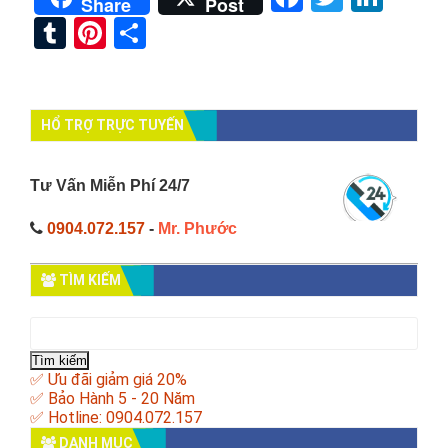
Share
Post
Tumblr
Pinterest
Share
HỔ TRỢ TRỰC TUYẾN
Tư Vấn Miễn Phí 24/7
0904.072.157
-
Mr. Phước
TÌM KIẾM
Tìm
kiếm
cho:
✅ Ưu đãi giảm giá 20%
✅ Bảo Hành 5 - 20 Năm
✅ Hotline: 0904.072.157
DANH MỤC