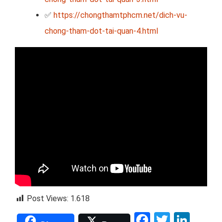
✅
https://chongthamtphcm.net/dich-vu-
chong-tham-dot-tai-quan-4.html
Post Views:
1.618
Facebook
Twitter
Link