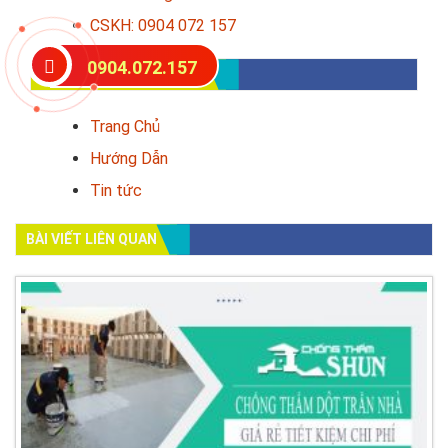
CSKH: 0904 072 157
0904.072.157
CHUYÊN MỤC CHIA SẺ
Trang Chủ
Hướng Dẫn
Tin tức
BÀI VIẾT LIÊN QUAN