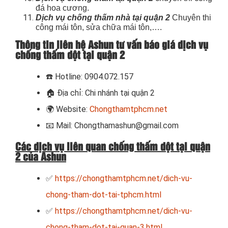
đá hoa cương.
Dịch vụ chống thấm nhà tại quận 2
Chuyên thi
công mái tôn, sửa chữa mái tôn,….
Thông tin liên hệ Ashun tư vấn báo giá dịch vụ
chống thấm dột tại quận 2
☎️
Hotline: 0904.072.157
🏠
Địa chỉ: Chi nhánh tại quận 2
🌍
Website:
Chongthamtphcm.net
📧
Mail: Chongthamashun@gmail.com
Các dịch vụ liên quan chống thấm dột tại quận
2 của Ashun
✅
https://chongthamtphcm.net/dich-vu-
chong-tham-dot-tai-tphcm.html
✅
https://chongthamtphcm.net/dich-vu-
chong-tham-dot-tai-quan-3.html