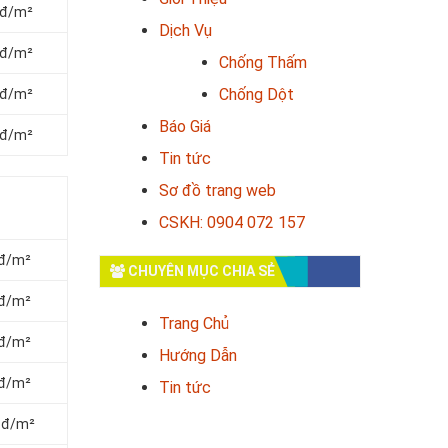
 đ/m²
Dịch Vụ
 đ/m²
Chống Thấm
Chống Dột
 đ/m²
Báo Giá
 đ/m²
Tin tức
Sơ đồ trang web
CSKH: 0904 072 157
 đ/m²
CHUYÊN MỤC CHIA SẺ
 đ/m²
Trang Chủ
 đ/m²
Hướng Dẫn
 đ/m²
Tin tức
0 đ/m²