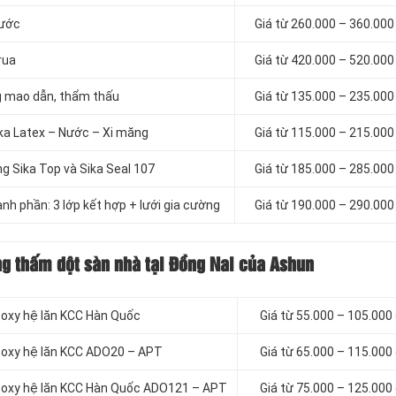
nước
Giá từ 260.000 – 360.00
rua
Giá từ 420.000 – 520.00
g mao dẫn, thẩm thấu
Giá từ 135.000 – 235.00
ka Latex – Nước – Xi măng
Giá từ 115.000 – 215.00
 Sika Top và Sika Seal 107
Giá từ 185.000 – 285.00
h phần: 3 lớp kết hợp + lưới gia cường
Giá từ 190.000 – 290.00
ng thấm dột sàn nhà tại Đồng Nai của Ashun
poxy hệ lăn KCC Hàn Quốc
Giá từ 55.000 – 105.000
poxy hệ lăn KCC ADO20 – APT
Giá từ 65.000 – 115.000
epoxy hệ lăn KCC Hàn Quốc ADO121 – APT
Giá từ 75.000 – 125.000