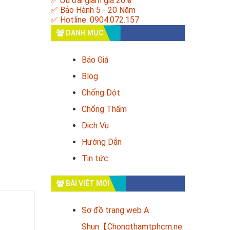
✅ Ưu đãi giảm giá 20%
✅ Bảo Hành 5 - 20 Năm
✅ Hotline: 0904.072.157
DANH MỤC
Báo Giá
Blog
Chống Dột
Chống Thấm
Dịch Vụ
Hướng Dẫn
Tin tức
BÀI VIẾT MỚI
Sơ đồ trang web A
Shun【Chongthamtphcm.ne