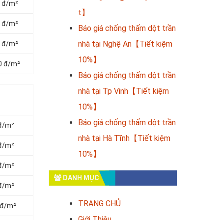
0 đ/m²
t】
0 đ/m²
Báo giá chống thấm dột trần
nhà tại Nghệ An【Tiết kiệm
0 đ/m²
10%】
00 đ/m²
Báo giá chống thấm dột trần
nhà tại Tp Vinh【Tiết kiệm
10%】
Báo giá chống thấm dột trần
 đ/m²
nhà tại Hà Tĩnh【Tiết kiệm
 đ/m²
10%】
 đ/m²
DANH MỤC
 đ/m²
TRANG CHỦ
 đ/m²
Giới Thiệu