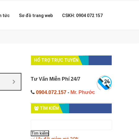
n tức
Sơ đồ trang web
CSKH: 0904 072 157
HỔ TRỢ TRỰC TUYẾN
Tư Vấn Miễn Phí 24/7
0904.072.157
-
Mr. Phước
TÌM KIẾM
Tìm
kiếm
cho: