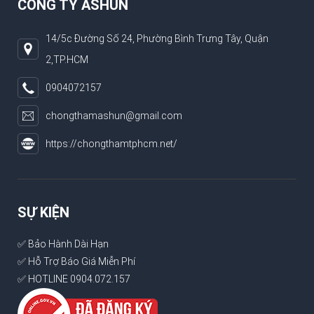
CÔNG TY ASHUN
14/5c Đường Số 24, Phường Bình Trưng Tây, Quận
2,TP.HCM
0904072157
chongthamashun@gmail.com
https://chongthamtphcm.net/
SỰ KIỆN
✅ Bảo Hành Dài Hạn
✅ Hỗ Trợ Báo Giá Miễn Phí
✅ HOTLINE 0904.072.157