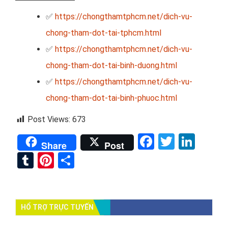
✅
https://chongthamtphcm.net/dich-vu-
chong-tham-dot-tai-tphcm.html
✅
https://chongthamtphcm.net/dich-vu-
chong-tham-dot-tai-binh-duong.html
✅
https://chongthamtphcm.net/dich-vu-
chong-tham-dot-tai-binh-phuoc.html
Post Views:
673
Facebook
Twitter
Link
Share
Post
Tumblr
Pinterest
Share
HỔ TRỢ TRỰC TUYẾN