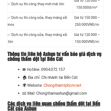
Giá từ 120.000 –
✅ Dịch vụ thi công thay mới mái tôn
150.000đ/m²
✅ Dịch vụ thi công sửa, thay máng xối
Giá từ 150.000 –
inox
250.000VNĐ/m
✅ Dịch vụ thi công sửa, thay máng xối
Giá từ 120.000 –
tôn
150.000VNĐ/m
Thông tin liên hệ Ashun tư vấn báo giá dịch vụ
chống thấm dột tại Bến Cát
☎️
Hotline: 0904.072.157
🏠
Địa chỉ: Chi nhánh tại Bến Cát
🌍
Website:
Chongthamtphcm.net
📧
Mail: Chongthamashun@gmail.com
Các dịch vụ liên quan chống thấm dột tại Bến
Cát của Ashun