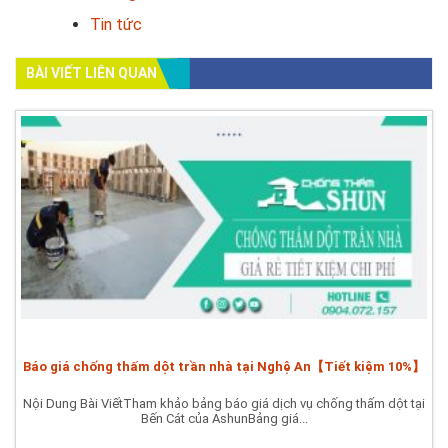
Tin tức
BÀI VIẾT LIÊN QUAN
Báo giá chống thấm dột trần nhà tại Nghệ An【Tiết kiệm 10%】
Nội Dung Bài ViếtTham khảo bảng báo giá dịch vụ chống thấm dột tại
Bến Cát của AshunBảng giá...