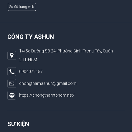
Sơ đồ trang web
CÔNG TY ASHUN
14/5c Đường Số 24, Phường Bình Trưng Tây, Quận
2,TP.HCM
0904072157
chongthamashun@gmail.com
https://chongthamtphcm.net/
SỰ KIỆN