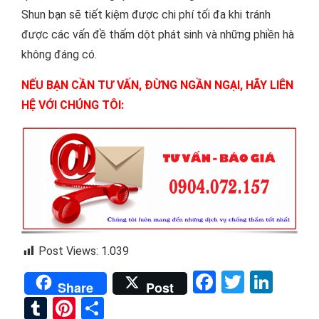
Shun bạn sẽ tiết kiệm được chi phí tối đa khi tránh
được các vấn đề thấm dột phát sinh và những phiền hà
không đáng có.
NẾU BẠN CẦN TƯ VẤN, ĐỪNG NGẦN NGẠI, HÃY LIÊN
HỆ VỚI CHÚNG TÔI:
Post Views:
1.039
Facebook
Twitter
Link
Share
Post
Tumblr
Pinterest
Share