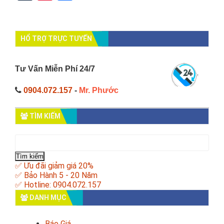
HỔ TRỢ TRỰC TUYẾN
Tư Vấn Miễn Phí 24/7
0904.072.157
-
Mr. Phước
TÌM KIẾM
Tìm
kiếm
cho:
✅ Ưu đãi giảm giá 20%
✅ Bảo Hành 5 - 20 Năm
✅ Hotline: 0904.072.157
DANH MỤC
Báo Giá