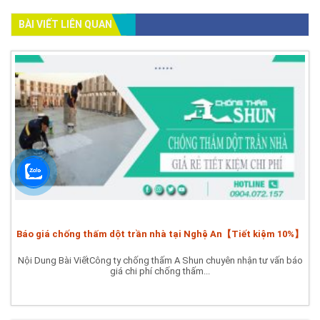
BÀI VIẾT LIÊN QUAN
Báo giá chống thấm dột trần nhà tại Nghệ An【Tiết kiệm 10%】
Nội Dung Bài ViếtCông ty chống thấm A Shun chuyên nhận tư vấn báo
giá chi phí chống thấm...