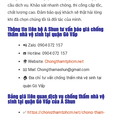
cầu dịch vụ. Khảo sát nhanh chóng, thi công cấp tốc,
chất lượng cao. Đảm bảo quý khách sẽ thật hài lòng
khi đã chọn chúng tôi là đối tác của mình.
Thông tin liên hệ A Shun tư vấn báo giá chống
thấm nhà vệ sinh tại quận Gò Vấp
📲
Zalo: 0904 072 157
☎️ Hotline: 0904 072 157
🌍
Website:
Chongthamtphcm.net
📧
Mail: Chongthamashun@gmail.com
🏠
Địa chỉ tư vấn chống thấm nhà vệ sinh tại
quận Gò Vấp
Bảng giá liên quan dịch vụ chống thấm nhà vệ
sinh tại quận Gò Vấp của A Shun
✅
https://chongthamtphcm.net/chong-tham-