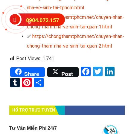
nha-ve-sinh-tai-tphcm.html
✅
https://chongthamtphcm.net/chuyen-nhan-
0904.072.157
chong-tham-nha-ve-sinh-tai-quan-1.html
✅
https://chongthamtphcm.net/chuyen-nhan-
chong-tham-nha-ve-sinh-tai-quan-2.html
Post Views:
1.741
Facebook
Twitter
Link
Share
Post
Tumblr
Pinterest
Share
HỔ TRỢ TRỰC TUYẾN
Tư Vấn Miễn Phí 24/7