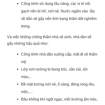
Công trình sử dụng lâu năng, các vị trí nối
gạch nền bị hở, nứt nẻ. Nước ngấm vào lâu
về dần sẽ gây nên tình trạng thấm dột nghiêm
trọng.
Và việc không chống thấm nhà vệ sinh, nhà tắm sẽ
gây những hậu quả như:
Công trình nhà dần xuống cấp, mất đi vẻ thẩm
mỹ.
Lớp sơn tường bị bong tróc, sần sùi, xỉn
màu,..
Bề mặt tường nứt nẻ, ố vàng, đóng rong rêu,
mốc,…
Bầu không khí ngột ngạc, môi trường ẩm móc,