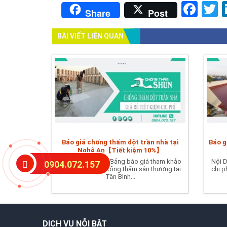
Fac
T
Share
Post
BÀI VIẾT LIÊN QUAN
Báo giá chống thấm dột trần nhà tại
Báo g
Nghệ An【Tiết kiệm 10%】
Nội Dung Bài ViếtBảng báo giá tham khảo
Nội D
0904.072.157
chi phí dịch vụ chống thấm sân thượng tại
chi p
Tân Bình...
DỊCH VỤ NỖI BẬT