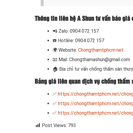
Thông tin liên hệ A Shun tư vấn báo giá
📲
Zalo: 0904 072 157
☎️ Hotline: 0904 072 157
🌍
Website:
Chongthamtphcm.net
📧
Mail: Chongthamashun@gmail.com
🏠
Địa chỉ tư vấn chống thấm sân thượ
Bảng giá liên quan dịch vụ chống thấm 
✅
https://chongthamtphcm.net/chong
✅
https://chongthamtphcm.net/chong
✅
https://chongthamtphcm.net/chong-
Post Views:
793