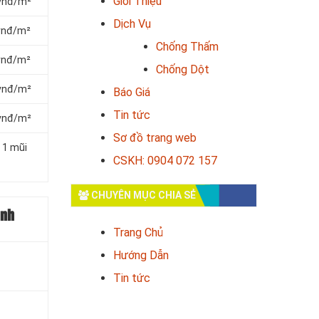
Giới Thiệu
 vnđ/m²
Dịch Vụ
 vnđ/m²
Chống Thấm
 vnđ/m²
Chống Dột
 vnđ/m²
Báo Giá
Tin tức
 vnđ/m²
Sơ đồ trang web
 1 mũi
CSKH: 0904 072 157
CHUYÊN MỤC CHIA SẺ
ình
Trang Chủ
Hướng Dẫn
Tin tức