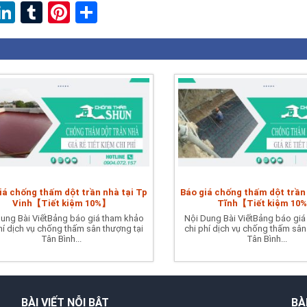
ebook
witter
LinkedIn
Tumblr
Pinterest
Share
iá chống thấm dột trần nhà tại Tp
Báo giá chống thấm dột trần
Vinh【Tiết kiệm 10%】
Tĩnh【Tiết kiệm 10
ung Bài ViếtBảng báo giá tham khảo
Nội Dung Bài ViếtBảng báo giá
hí dịch vụ chống thấm sân thượng tại
chi phí dịch vụ chống thấm sân
Tân Bình...
Tân Bình...
BÀI VIẾT NỖI BẬT
BÀ