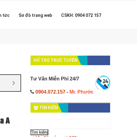
n tức
Sơ đồ trang web
CSKH: 0904 072 157
HỔ TRỢ TRỰC TUYẾN
Tư Vấn Miễn Phí 24/7
0904.072.157
-
Mr. Phước
TÌM KIẾM
ủa A
Tìm
kiếm
cho: