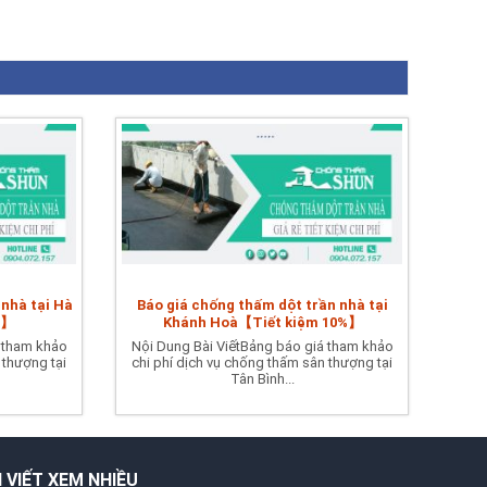
 nhà tại Hà
Báo giá chống thấm dột trần nhà tại
%】
Khánh Hoà【Tiết kiệm 10%】
 tham khảo
Nội Dung Bài ViếtBảng báo giá tham khảo
 thượng tại
chi phí dịch vụ chống thấm sân thượng tại
Tân Bình...
I VIẾT XEM NHIỀU