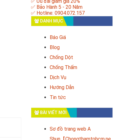
✅ Ưu đãi giảm giá 20%
✅ Bảo Hành 5 - 20 Năm
✅ Hotline: 0904.072.157
DANH MỤC
Báo Giá
Blog
Chống Dột
Chống Thấm
Dịch Vụ
Hướng Dẫn
Tin tức
BÀI VIẾT MỚI
Sơ đồ trang web A
Shun【Chongthamtphcm.ne