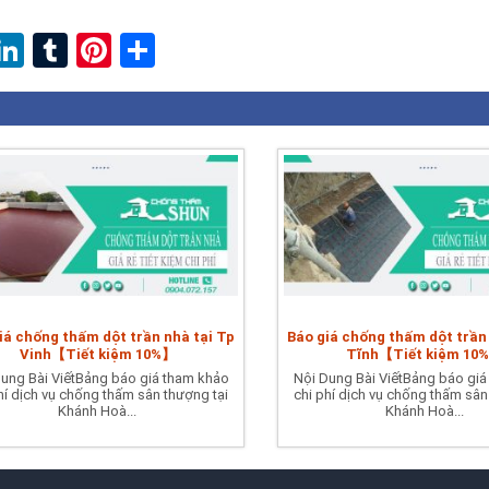
ebook
witter
LinkedIn
Tumblr
Pinterest
Share
iá chống thấm dột trần nhà tại Tp
Báo giá chống thấm dột trần
Vinh【Tiết kiệm 10%】
Tĩnh【Tiết kiệm 10
ung Bài ViếtBảng báo giá tham khảo
Nội Dung Bài ViếtBảng báo giá
hí dịch vụ chống thấm sân thượng tại
chi phí dịch vụ chống thấm sân
Khánh Hoà...
Khánh Hoà...