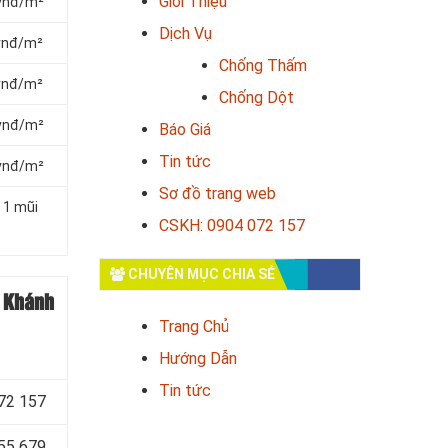
Giới Thiệu
 vnđ/m²
Dịch Vụ
 vnđ/m²
Chống Thấm
 vnđ/m²
Chống Dột
 vnđ/m²
Báo Giá
Tin tức
 vnđ/m²
Sơ đồ trang web
 1 mũi
CSKH: 0904 072 157
CHUYÊN MỤC CHIA SẺ
c Khánh
Trang Chủ
Hướng Dẫn
Tin tức
072 157
655 679