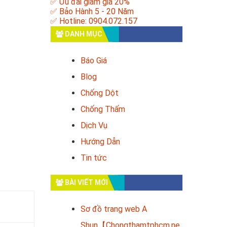
✅ Ưu đãi giảm giá 20%
✅ Bảo Hành 5 - 20 Năm
✅ Hotline: 0904.072.157
DANH MỤC
Báo Giá
Blog
Chống Dột
Chống Thấm
Dịch Vụ
Hướng Dẫn
Tin tức
BÀI VIẾT MỚI
Sơ đồ trang web A
Shun【Chongthamtphcm.ne