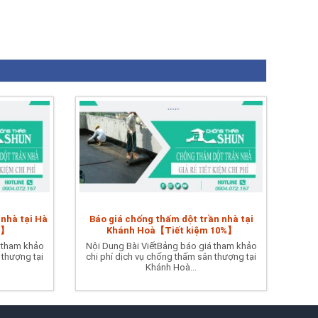
 nhà tại Hà
Báo giá chống thấm dột trần nhà tại
%】
Khánh Hoà【Tiết kiệm 10%】
 tham khảo
Nội Dung Bài ViếtBảng báo giá tham khảo
 thượng tại
chi phí dịch vụ chống thấm sân thượng tại
Khánh Hoà...