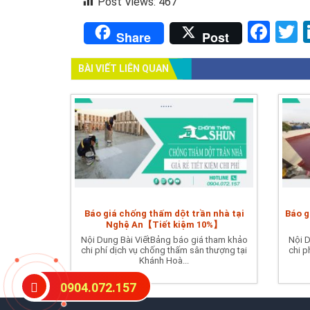
Post Views:
467
Fac
T
Share
Post
BÀI VIẾT LIÊN QUAN
Báo giá chống thấm dột trần nhà tại
Báo g
Nghệ An【Tiết kiệm 10%】
Nội Dung Bài ViếtBảng báo giá tham khảo
Nội D
chi phí dịch vụ chống thấm sân thượng tại
chi p
Khánh Hoà...
0904.072.157