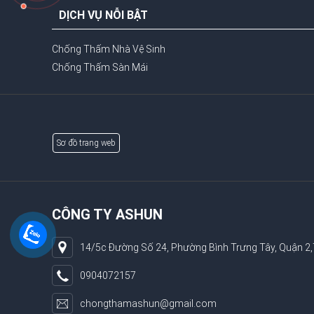
DỊCH VỤ NỖI BẬT
Chống Thấm Nhà Vệ Sinh
Chống Thấm Sàn Mái
Sơ đồ trang web
CÔNG TY ASHUN
14/5c Đường Số 24, Phường Bình Trưng Tây, Quận 2
0904072157
chongthamashun@gmail.com