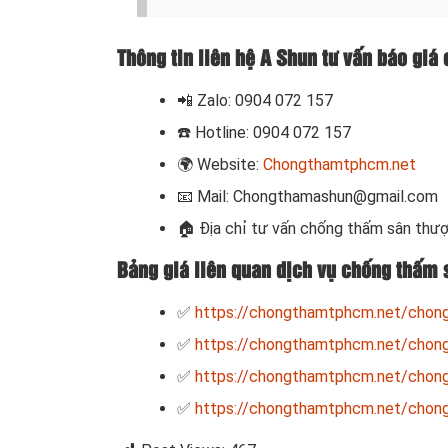
Thông tin liên hệ A Shun tư vấn báo gi
📲
Zalo: 0904 072 157
☎️ Hotline: 0904 072 157
🌍
Website:
Chongthamtphcm.net
📧
Mail: Chongthamashun@gmail.com
🏠
Địa chỉ tư vấn chống thấm sân thư
Bảng giá liên quan dịch vụ chống thấm 
✅
https://chongthamtphcm.net/chong
✅
https://chongthamtphcm.net/chong-
✅
https://chongthamtphcm.net/chong
✅
https://chongthamtphcm.net/chong