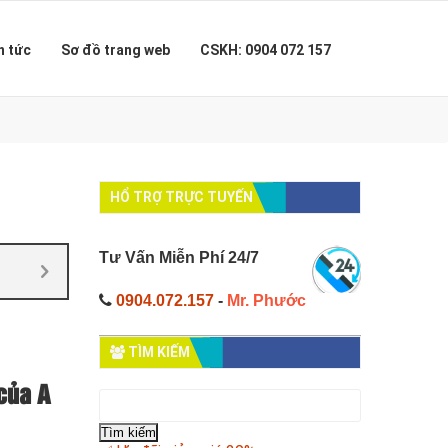
n tức
Sơ đồ trang web
CSKH: 0904 072 157
HỔ TRỢ TRỰC TUYẾN
Tư Vấn Miễn Phí 24/7
0904.072.157
-
Mr. Phước
TÌM KIẾM
của A
Tìm
kiếm
cho: