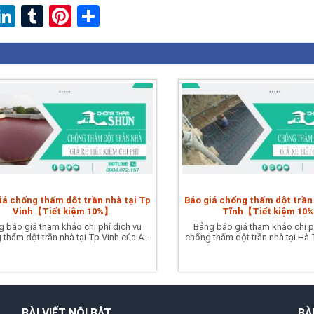
ebook
witter
LinkedIn
Tumblr
Pinterest
Share
iá chống thấm dột trần nhà tại Tp
Báo giá chống thấm dột trần
Vinh【Tiết kiệm 10%】
Tĩnh【Tiết kiệm 10
 báo giá tham khảo chi phí dịch vụ
Bảng báo giá tham khảo chi p
thấm dột trần nhà tại Tp Vinh của A...
chống thấm dột trần nhà tại Hà T
BÀI VIẾT NỖI BẬT
BÀ