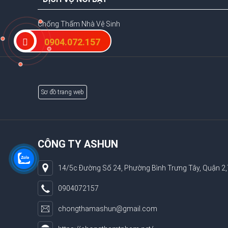
Chống Thấm Nhà Vệ Sinh
Chống Thấm Sàn Mái
0904.072.157
Sơ đồ trang web
CÔNG TY ASHUN
14/5c Đường Số 24, Phường Bình Trưng Tây, Quận 2
0904072157
chongthamashun@gmail.com