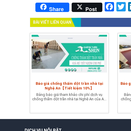
Fac
T
Share
Post
BÀI VIẾT LIÊN QUAN
Báo giá chống thấm dột trần nhà tại
Báo g
Nghệ An【Tiết kiệm 10%】
Bảng báo giá tham khảo chi phí dịch vụ
Bảng
chống thấm dột trần nhà tại Nghệ An của A...
chống 
DỊCH VỤ NỖI BẬT