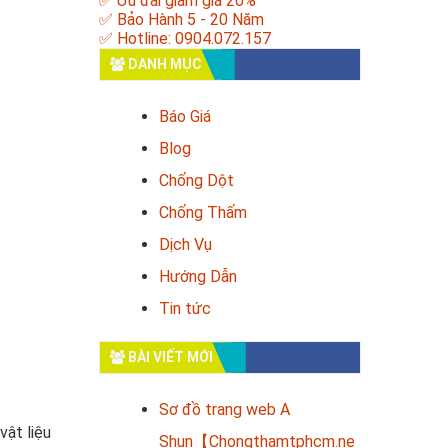
✅ Ưu đãi giảm giá 20%
✅ Bảo Hành 5 - 20 Năm
✅ Hotline: 0904.072.157
DANH MỤC
Báo Giá
Blog
Chống Dột
Chống Thấm
Dịch Vụ
Hướng Dẫn
Tin tức
BÀI VIẾT MỚI
Sơ đồ trang web A
vật liệu
Shun【Chongthamtphcm.ne