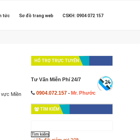
n tức
Sơ đồ trang web
CSKH: 0904 072 157
HỔ TRỢ TRỰC TUYẾN
Tư Vấn Miễn Phí 24/7
0904.072.157
-
Mr. Phước
u vực Miền
TÌM KIẾM
Tìm
kiếm
cho: