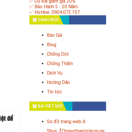
✅ Ưu đãi giảm giá 20%
✅ Bảo Hành 5 - 20 Năm
✅ Hotline: 0904.072.157
DANH MỤC
Báo Giá
Blog
Chống Dột
Chống Thấm
Dịch Vụ
Hướng Dẫn
Tin tức
BÀI VIẾT MỚI
iệt để
Sơ đồ trang web A
Shun【Chongthamtphcm.ne