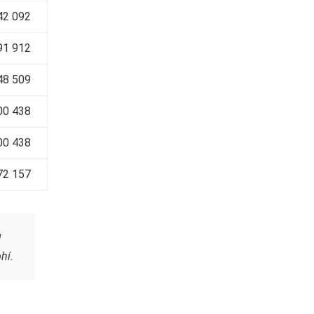
42 092
91 912
48 509
00 438
00 438
72 157
g
hí.