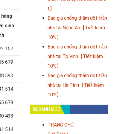
t】
 hàng
Báo giá chống thấm dột trần
ệ sinh
nhà tại Nghệ An【Tiết kiệm
nh
10%】
Báo giá chống thấm dột trần
72 157
nhà tại Tp Vinh【Tiết kiệm
55 679
10%】
48 593
Báo giá chống thấm dột trần
nhà tại Hà Tĩnh【Tiết kiệm
41 514
10%】
55 679
DANH MỤC
00 438
TRANG CHỦ
81 514