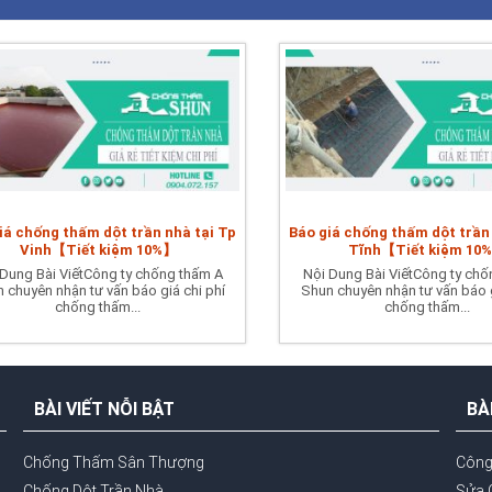
iá chống thấm dột trần nhà tại Tp
Báo giá chống thấm dột trần
Vinh【Tiết kiệm 10%】
Tĩnh【Tiết kiệm 10
 Dung Bài ViếtCông ty chống thấm A
Nội Dung Bài ViếtCông ty chố
 chuyên nhận tư vấn báo giá chi phí
Shun chuyên nhận tư vấn báo g
chống thấm...
chống thấm...
BÀI VIẾT NỖI BẬT
BÀ
Chống Thấm Sân Thượng
Công
Chống Dột Trần Nhà
Sửa 