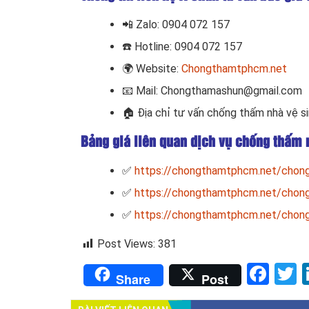
📲
Zalo: 0904 072 157
☎️ Hotline: 0904 072 157
🌍
Website:
Chongthamtphcm.net
📧
Mail: Chongthamashun@gmail.com
🏠
Địa chỉ tư vấn chống thấm nhà vệ s
Bảng giá liên quan dịch vụ chống thấm 
✅
https://chongthamtphcm.net/chong
✅
https://chongthamtphcm.net/chong-
✅
https://chongthamtphcm.net/chong-
Post Views:
381
Fac
T
Share
Post