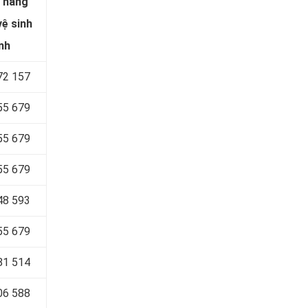
 hàng
ệ sinh
nh
72 157
55 679
55 679
55 679
48 593
55 679
81 514
06 588