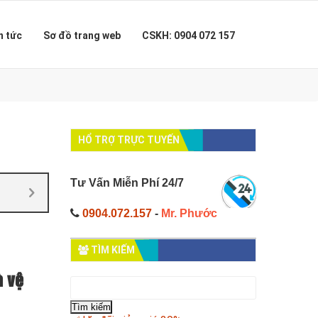
n tức
Sơ đồ trang web
CSKH: 0904 072 157
HỔ TRỢ TRỰC TUYẾN
Tư Vấn Miễn Phí 24/7
0904.072.157
-
Mr. Phước
TÌM KIẾM
à vệ
Tìm
kiếm
cho: