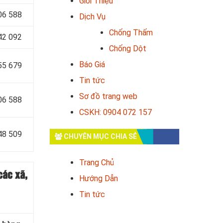
Giới Thiệu
06 588
Dịch Vụ
Chống Thấm
42 092
Chống Dột
Báo Giá
55 679
Tin tức
Sơ đồ trang web
06 588
CSKH: 0904 072 157
48 509
CHUYÊN MỤC CHIA SẺ
Trang Chủ
các xã,
Hướng Dẫn
Tin tức