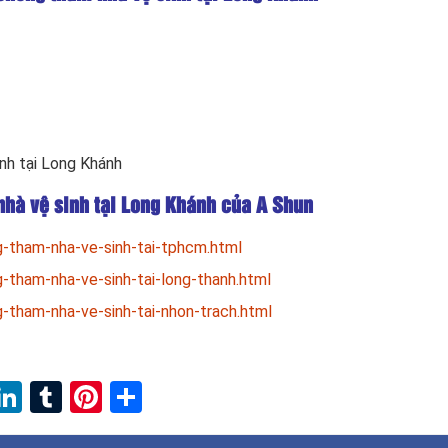
inh tại Long Khánh
nhà vệ sinh tại Long Khánh của A Shun
-tham-nha-ve-sinh-tai-tphcm.html
tham-nha-ve-sinh-tai-long-thanh.html
tham-nha-ve-sinh-tai-nhon-trach.html
ebook
witter
LinkedIn
Tumblr
Pinterest
Share