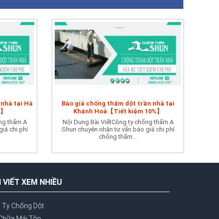
 nhà tại Hà
Báo giá chống thấm dột trần nhà tại
%】
Khánh Hoà【Tiết kiệm 10%】
ng thấm A
Nội Dung Bài ViếtCông ty chống thấm A
iá chi phí
Shun chuyên nhận tư vấn báo giá chi phí
chống thấm...
I VIẾT XEM NHIỀU
 Ty Chống Dột
Chữa Mái Tôn