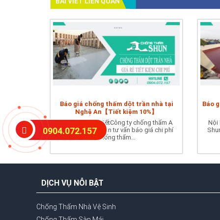
BÀI VIẾT LIÊN QUAN
Báo giá chống thấm dột trần nhà tại
Báo g
Nghệ An【Tiết kiệm 10%】
Nội Dung Bài ViếtCông ty chống thấm A
Nội
0904.072.157
Shun chuyên nhận tư vấn báo giá chi phí
Shun
chống thấm...
DỊCH VỤ NỖI BẬT
Chống Thấm Nhà Vệ Sinh
Chống Thấm Sàn Mái