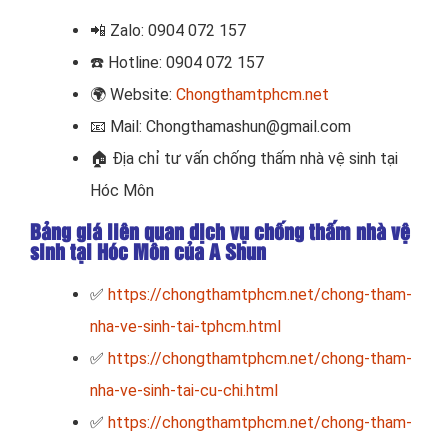
📲
Zalo: 0904 072 157
☎️ Hotline: 0904 072 157
🌍
Website:
Chongthamtphcm.net
📧
Mail: Chongthamashun@gmail.com
🏠
Địa chỉ tư vấn chống thấm nhà vệ sinh tại
Hóc Môn
Bảng giá liên quan dịch vụ chống thấm nhà vệ
sinh tại Hóc Môn của A Shun
✅
https://chongthamtphcm.net/chong-tham-
nha-ve-sinh-tai-tphcm.html
✅
https://chongthamtphcm.net/chong-tham-
nha-ve-sinh-tai-cu-chi.html
✅
https://chongthamtphcm.net/chong-tham-