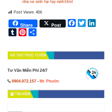
nha-ve-sinh-tai-tay-ninh.html
Post Views:
406
Facebook
Twitter
Link
Share
Post
Tumblr
Pinterest
Share
HỔ TRỢ TRỰC TUYẾN
Tư Vấn Miễn Phí 24/7
0904.072.157
-
Mr. Phước
TÌM KIẾM
Tìm
kiếm