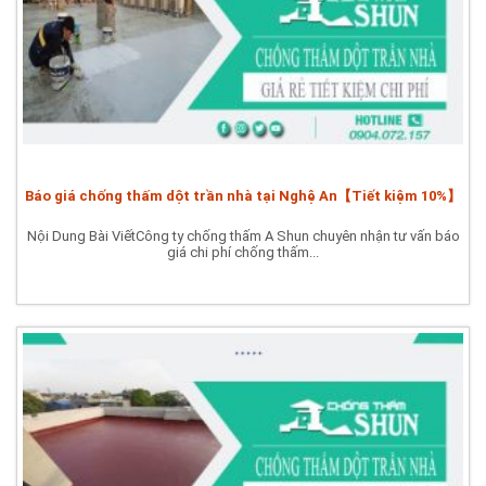
Báo giá chống thấm dột trần nhà tại Nghệ An【Tiết kiệm 10%】
Nội Dung Bài ViếtCông ty chống thấm A Shun chuyên nhận tư vấn báo
giá chi phí chống thấm...