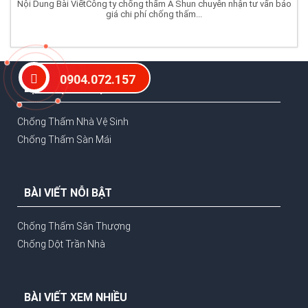
Nội Dung Bài ViếtCông ty chống thấm A Shun chuyên nhận tư vấn báo
giá chi phí chống thấm...
0904.072.157
DỊCH VỤ NỖI BẬT
Chống Thấm Nhà Vệ Sinh
Chống Thấm Sàn Mái
BÀI VIẾT NỖI BẬT
Chống Thấm Sân Thượng
Chống Dột Trần Nhà
BÀI VIẾT XEM NHIỀU