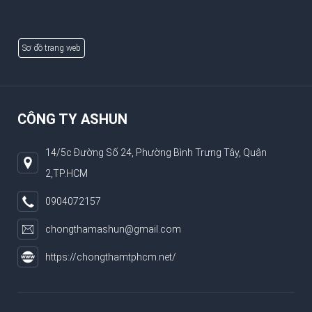
Sơ đồ trang web
CÔNG TY ASHUN
14/5c Đường Số 24, Phường Bình Trưng Tây, Quận
2,TP.HCM
0904072157
chongthamashun@gmail.com
https://chongthamtphcm.net/