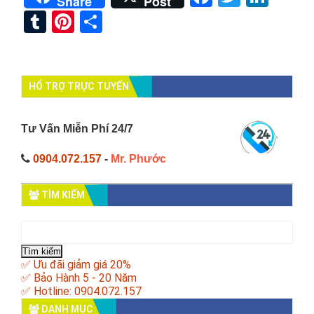
Share
Post
Tumblr
Pinterest
Share
HỔ TRỢ TRỰC TUYẾN
Tư Vấn Miễn Phí 24/7
0904.072.157
-
Mr. Phước
TÌM KIẾM
Tìm
kiếm
cho:
✅ Ưu đãi giảm giá 20%
✅ Bảo Hành 5 - 20 Năm
✅ Hotline: 0904.072.157
DANH MỤC