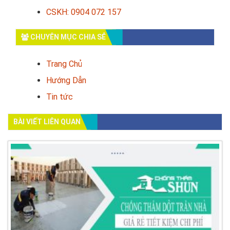
CSKH: 0904 072 157
CHUYÊN MỤC CHIA SẺ
Trang Chủ
Hướng Dẫn
Tin tức
BÀI VIẾT LIÊN QUAN