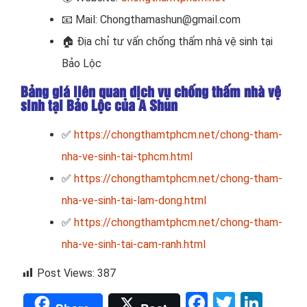
📧
Mail: Chongthamashun@gmail.com
🏠
Địa chỉ tư vấn chống thấm nhà vệ sinh tại
Bảo Lộc
Bảng giá liên quan dịch vụ chống thấm nhà vệ
sinh tại Bảo Lộc của A Shun
✅
https://chongthamtphcm.net/chong-tham-
nha-ve-sinh-tai-tphcm.html
✅
https://chongthamtphcm.net/chong-tham-
nha-ve-sinh-tai-lam-dong.html
✅
https://chongthamtphcm.net/chong-tham-
nha-ve-sinh-tai-cam-ranh.html
Post Views:
387
Facebook
Twitter
Link