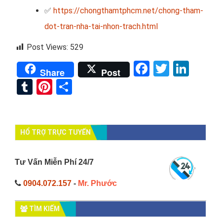
✅
https://chongthamtphcm.net/chong-tham-
dot-tran-nha-tai-nhon-trach.html
Post Views:
529
Facebook
Twitter
Link
Share
Post
Tumblr
Pinterest
Share
HỔ TRỢ TRỰC TUYẾN
Tư Vấn Miễn Phí 24/7
0904.072.157
-
Mr. Phước
TÌM KIẾM