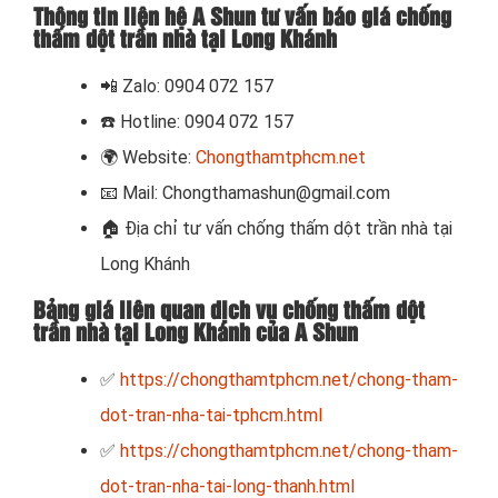
Thông tin liên hệ A Shun tư vấn báo giá chống
thấm dột trần nhà tại Long Khánh
📲
Zalo: 0904 072 157
☎️ Hotline: 0904 072 157
🌍
Website:
Chongthamtphcm.net
📧
Mail: Chongthamashun@gmail.com
🏠
Địa chỉ tư vấn chống thấm dột trần nhà tại
Long Khánh
Bảng giá liên quan dịch vụ chống thấm dột
trần nhà tại Long Khánh của A Shun
✅
https://chongthamtphcm.net/chong-tham-
dot-tran-nha-tai-tphcm.html
✅
https://chongthamtphcm.net/chong-tham-
dot-tran-nha-tai-long-thanh.html