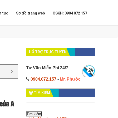
n tức
Sơ đồ trang web
CSKH: 0904 072 157
HỔ TRỢ TRỰC TUYẾN
Tư Vấn Miễn Phí 24/7
0904.072.157
-
Mr. Phước
TÌM KIẾM
 của A
Tìm
kiếm
cho: