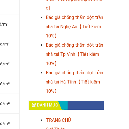
t】
Báo giá chống thấm dột trần
nđ/m²
nhà tại Nghệ An【Tiết kiệm
10%】
vnđ/m²
Báo giá chống thấm dột trần
nhà tại Tp Vinh【Tiết kiệm
10%】
vnđ/m²
Báo giá chống thấm dột trần
nhà tại Hà Tĩnh【Tiết kiệm
vnđ/m²
10%】
vnđ/m²
DANH MỤC
TRANG CHỦ
vnđ/m²