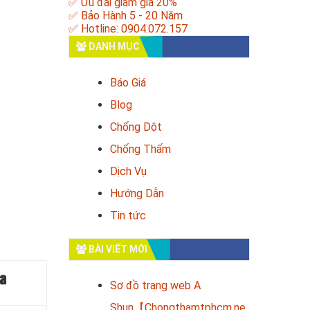
✅ Ưu đãi giảm giá 20%
✅ Bảo Hành 5 - 20 Năm
✅ Hotline: 0904.072.157
DANH MỤC
Báo Giá
Blog
Chống Dột
Chống Thấm
Dịch Vụ
Hướng Dẫn
Tin tức
BÀI VIẾT MỚI
a
Sơ đồ trang web A
Shun【Chongthamtphcm.ne