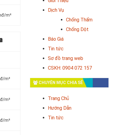
Giới Thiệu
Dịch Vụ
vnđ/m²
Chống Thấm
Chống Dột
Báo Giá
a
Tin tức
Sơ đồ trang web
CSKH: 0904 072 157
vnđ/m²
CHUYÊN MỤC CHIA SẺ
Trang Chủ
vnđ/m²
Hướng Dẫn
Tin tức
vnđ/m²