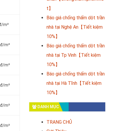
t】
Báo giá chống thấm dột trần
nđ/m²
nhà tại Nghệ An【Tiết kiệm
10%】
vnđ/m²
Báo giá chống thấm dột trần
nhà tại Tp Vinh【Tiết kiệm
10%】
vnđ/m²
Báo giá chống thấm dột trần
nhà tại Hà Tĩnh【Tiết kiệm
vnđ/m²
10%】
vnđ/m²
DANH MỤC
TRANG CHỦ
vnđ/m²