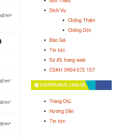
Giới Thiệu
Dịch Vụ
vnđ/m²
Chống Thấm
Chống Dột
Báo Giá
a
Tin tức
Sơ đồ trang web
CSKH: 0904 072 157
vnđ/m²
CHUYÊN MỤC CHIA SẺ
Trang Chủ
vnđ/m²
Hướng Dẫn
Tin tức
vnđ/m²