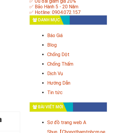
✅ Ưu đãi giảm giá 20%
✅ Bảo Hành 5 - 20 Năm
✅ Hotline: 0904.072.157
DANH MỤC
Báo Giá
Blog
Chống Dột
Chống Thấm
Dịch Vụ
Hướng Dẫn
Tin tức
BÀI VIẾT MỚI
a
Sơ đồ trang web A
Shun【Chongthamtphcm.ne