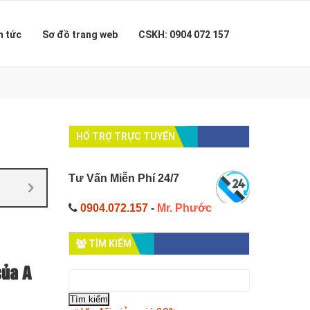
n tức
Sơ đồ trang web
CSKH: 0904 072 157
HỔ TRỢ TRỰC TUYẾN
Tư Vấn Miễn Phí 24/7
0904.072.157
-
Mr. Phước
TÌM KIẾM
của A
Tìm
kiếm
cho: